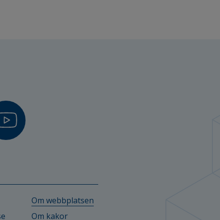
VA – lokala vattenvårdsanslag
LLUH)
am - Validering för tillämpning (VFT)
 i industriell innovation
ktorand
Om webbplatsen
se
Om kakor