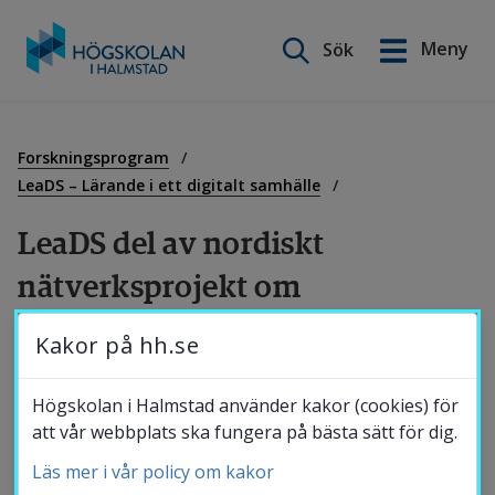
Sök på webbplatsen
Meny
Sök
English
Gå
till
Utbildning
innehåll
Forskningsprogram
LeaDS – Lärande i ett digitalt samhälle
Forskning
LeaDS del av nordiskt 
nätverksprojekt om 
Samverkan
Computational Play
Kakor på hh.se
Eva Brooks, professor vid Ålborg universitet 
Om Högskolan
Högskolan i Halmstad använder kakor (cookies) för
och del av forskningsprogrammet LeaDS, har 
att vår webbplats ska fungera på bästa sätt för dig.
i samarbete med Högskolan i Halmstad 
Läs mer i vår policy om kakor
Bibliotek
(Emma Edstrand, universitetslektor i 