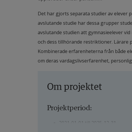
Det har gjorts separata studier av elever 
avslutande studie har dessa grupper studera
avslutande studien att gymnasieelever vid 
och dess tillhörande restriktioner. Lärare
Kombinerade erfarenheterna från både elev
om deras vardagslivserfarenhet, personlig
Om projektet
Projektperiod:
2021-01-01 till 2025-12-31