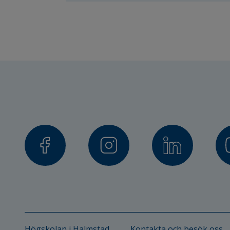
Anslagsgivare:
Centrum för idrottsforskning (CI
Partner/samverkan:
Sannarpsgymnasiet, Halmstad
Aspero Idrottsgymnasium, Halm
Projektdeltagare:
Urban Johnson, professor, Högs
Krister Hertting, docent, Högsko
Högskolan i Halmstad
Kontakta och besök oss