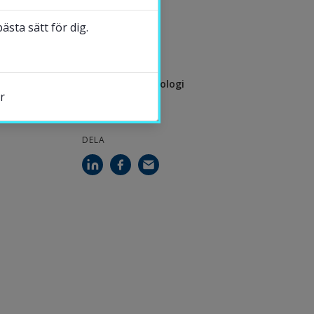
2026-06-23
sta sätt för dig.
KONTAKT
Urban Johnson
Professor i psykologi
r
DELA
s.