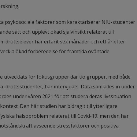
orskning.
a psykosociala faktorer som karaktäriserar NIU-studenter 
de sätt och upplevt ökad självinsikt relaterat till 
idrottselever har erfarit sex månader och ett år efter 
tveckla ökad förberedelse för framtida oväntade 
e utvecklats för fokusgrupper där tio grupper, med både 
a idrottsstudenter, har intervjuats. Data samlades in under 
rdes under våren 2021 för att studera deras livssituation 
h kontext. Den här studien har bidragit till ytterligare 
siska hälsoproblem relaterat till Covid-19, men den har 
tståndskraft avseende stressfaktorer och positiva 