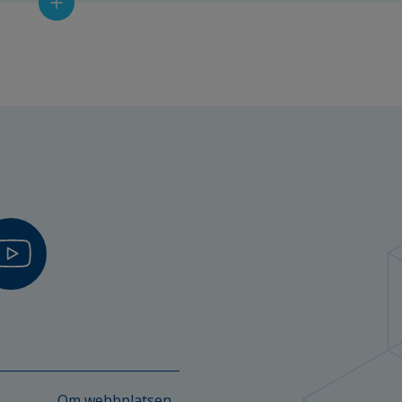
F)
stad
kolan Halmstad
lan i Halmstad
Om webbplatsen