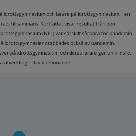
på idrottsgymnasium och lärare på idrottsgymnasium. I en 
ts tillsammans. Kortfattat visar resultat från den 
idrottsgymnasium (NIU) var särskilt sårbara för pandemin 
 på idrottsgymnasier drabbades också av pandemin. 
er på idrottsgymnasium och deras lärare ger unik insikt 
a utveckling och välbefinnande.