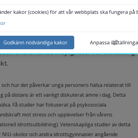
n påverkades av pandemin var skolorna och 
der kakor (cookies) för att vår webbplats ska fungera på bä
i Sverige betydde det ökat ansvar för 
kor
av fysisk träning. När förutsättningarna för 
ntakta och besök oss
s ledde det till problem och svåra 
heter
Godkänn nödvändiga kakor
Anpassa inställninga
lender
dan andra kände möjligheter för utveckling 
k personal
kt.
udentwebb
Länk till annan webbplat
darbetarwebb Insidan
och hur det påverkar unga personers hälsa relaterat till 
på distans är ett vanligt diskuterat ämne i dag. Detta 
älsa. Få studier har fokuserat på psykosociala 
åndskraft mot stress och upplevelser från vårens 
onell idrottsutbildning). Vetenskapliga studier av detta 
ör NIU-skolor och andra idrottsgymnasier angående 