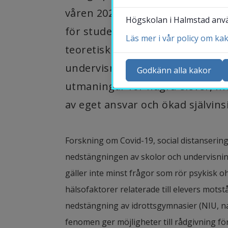
våren 2020. Något som verklige
Högskolan i Halmstad använ
för studenter på idrottsprogram 
Läs mer i vår policy om ka
teoretisk kunskap och planering 
Ko
undervisning och träning ändrade
Ny
Godkänn alla kakor
Ka
utmaningar för några elever, me
Sö
av eget ansvar och ökad självinsi
St
Me
Forskning om Covid-19, social distansering 
nedstängningen av skolor och undervisning 
gäller inte minst frågor som rör psykisk oh
hälsofaktorer relaterade till elevers motst
nedstängning av idrottsgymnasier (NIU, nati
fenomen ger möjligheter till rådgivning f