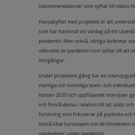
rekommendationer som syftar till vidare f
Huvudsyftet med projektet är att undersök
som har hanterat sin vardag på ett utvecklan
pandemin. Men också, viktiga lärdomar som 
utbrottet av pandemin som syftar till att u
motgångar.
Under projektets gång har en intervjuguid
manliga och kvinnliga team- och individuell
hösten 2020 och uppföljande intervjuer gjo
och förstå dessa i relation till tid, plats oc
forskning som fokuserar på psykiska och fy
också ökat kunskapen om idrottselevers mo
upplevelser under pandemin.