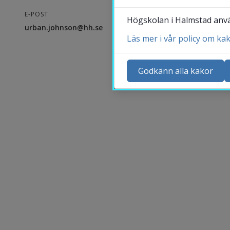
E-POST
Högskolan i Halmstad använ
urban.johnson@hh.se
Läs mer i vår policy om ka
Ko
Ny
Godkänn alla kakor
Ka
Sö
St
Me