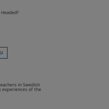
e Headed?
GI
teachers in Swedish
s experiences of the