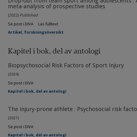
Drop-out from team sport among adolescents : 
meta-analysis of prospective studies
(2022)
Published
Se post i DIVA
Läs fulltext
Artikel, forskningsöversikt
Kapitel i bok, del av antologi
Biopsychosocial Risk Factors of Sport Injury
(2024)
Se post i DIVA
Kapitel i bok, del av antologi
The injury-prone athlete : Psychosocial risk facto
(2021)
Se post i DIVA
Kapitel i bok, del av antologi