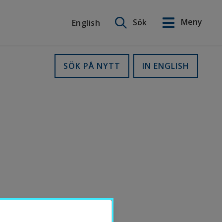
Sök på webbplatsen
Meny
Sök
English
English
SÖK PÅ NYTT
IN ENGLISH