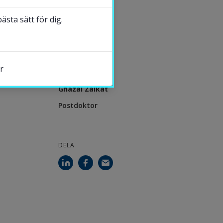
sta sätt för dig.
UPPDATERAD
2026-06-30
r
KONTAKT
Ghazal Zalkat
Postdoktor
s.
DELA