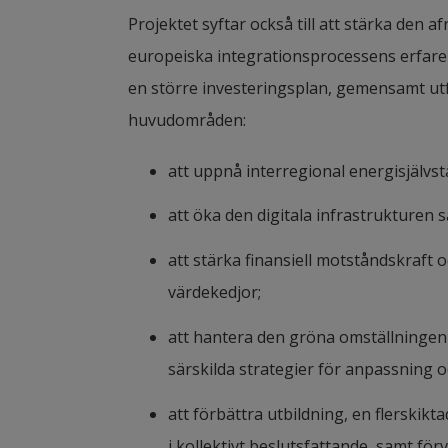
Projektet syftar också till att stärka den
europeiska integrationsprocessens erfaren
en större investeringsplan, gemensamt ut
huvudområden:
att uppnå interregional energisjälvst
att öka den digitala infrastrukturen
att stärka finansiell motståndskraft 
värdekedjor;
att hantera den gröna omställningen
särskilda strategier för anpassning 
att förbättra utbildning, en flerskikta
i kollektivt beslutsfattande, samt för