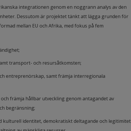
 afrikanska integrationen genom en noggrann analys av den 
heter. Dessutom är projektet tänkt att lägga grunden för 
formad mellan EU och Afrika, med fokus på fem 
ändighet;
 samt transport- och resursåtkomsten;
och entreprenörskap, samt främja interregionala 
 och främja hållbar utveckling genom antagandet av 
och begränsning;
d kulturell identitet, demokratiskt deltagande och legitimitet 
valtning av mänskliga resurser.