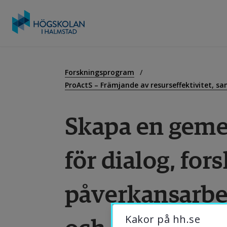
Gå
till
U
innehåll
Forskningsprogram
ProActS – Främjande av resurseffektivitet, s
F
Skapa en geme
S
för dialog, for
O
påverkansarbe
och Afrika
B
Kakor på hh.se