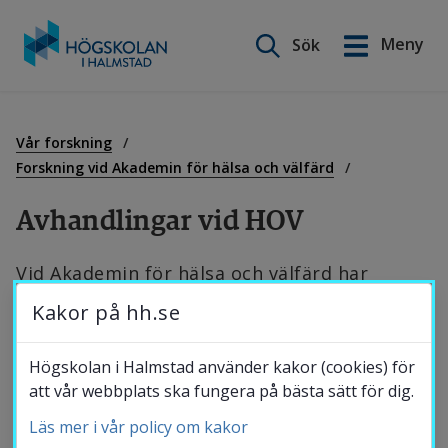
Sök på webbplatsen
Meny
Sök
English
Gå
till
Utbildning
innehåll
Vår forskning
Forskning vid Akademin för hälsa och välfärd
Forskning
Avhandlingar vid HOV
Vid Akademin för hälsa och välfärd har 
Samverkan
följande doktorsavhandlingar och 
Kakor på hh.se
licentiatuppsatser publicerats:
Om Högskolan
Högskolan i Halmstad använder kakor (cookies) för
att vår webbplats ska fungera på bästa sätt för dig.
UPPDATERAD
Läs mer i vår policy om kakor
Bibliotek
2025-12-19