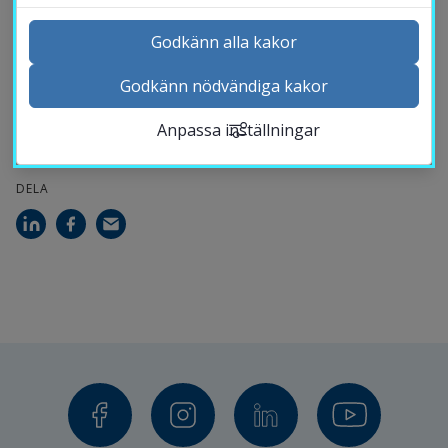
Godkänn alla kakor
KONTAKT
Andreas Ivarsson
Godkänn nödvändiga kakor
Kontakta och besök oss
Vice akademichef med ansvar för forskning
Anpassa inställningar
Nyheter
Kalender
DELA
Sök personal
Studentwebb
Länk till anna
Medarbetarwebb Insidan