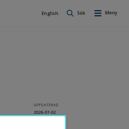
Sök på webbplatsen
Meny
Sök
English
English
UPPDATERAD
2026-07-02
KONTAKT