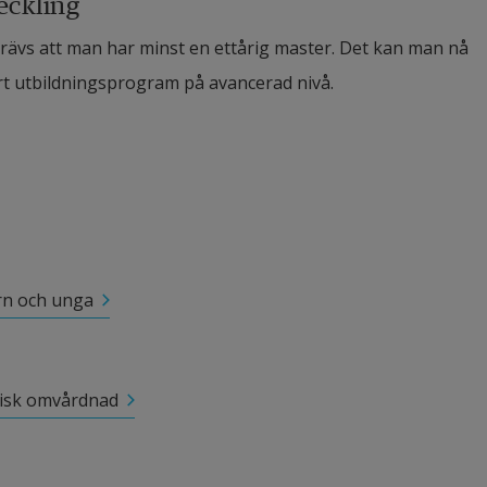
eckling
rävs att man har minst en ettårig master. Det kan man nå 
årt utbildningsprogram på avancerad nivå.
arn och unga
gisk omvårdnad