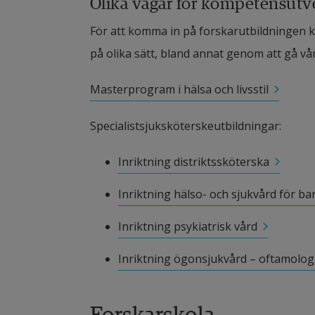
Olika vägar för kompetensutv
För att komma in på forskarutbildningen k
på olika sätt, bland annat genom att gå v
Masterprogram i hälsa och livsstil
Specialistsjuksköterskeutbildningar:
Inriktning distriktssköterska
Inriktning hälso- och sjukvård för b
Inriktning psykiatrisk vård
Inriktning ögonsjukvård – oftamolo
Forskarskola