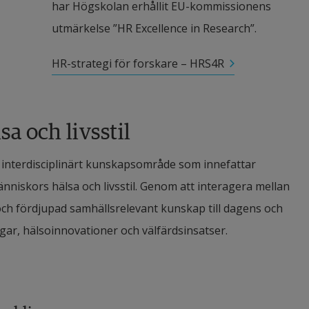
har Högskolan erhållit EU-kommissionens 
utmärkelse ”HR Excellence in Research”.
HR-strategi för forskare – HRS4R
sa och livsstil
t interdisciplinärt kunskapsområde som innefattar 
nniskors hälsa och livsstil. Genom att interagera mellan 
ch fördjupad samhällsrelevant kunskap till dagens och 
ar, hälsoinnovationer och välfärdsinsatser.