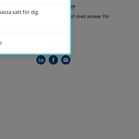
Andreas Ivarsson
sta sätt för dig.
Vice akademichef med ansvar för
forskning
r
DELA
s.