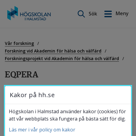
Sök på webbplatsen
Meny
Sök
English
Gå
till
Utbildning
innehåll
Vår forskning
Forskning vid Akademin för hälsa och välfärd
Forskningsprojekt vid Akademin för hälsa och välfärd
Forskning
EQPERA
Samverkan
EQPERA – Patienters erfarenheter av hälsa, 
Kakor på hh.se
vård och behandling under första året med 
Om Högskolan
diagnosen RA: en longitudinell kvalitativ 
Högskolan i Halmstad använder kakor (cookies) för
att vår webbplats ska fungera på bästa sätt för dig.
studie i tre europeiska länder
Läs mer i vår policy om kakor
Bibliotek