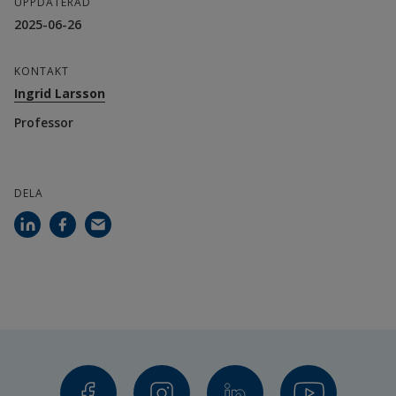
UPPDATERAD
2025-06-26
Partner/samverkan:
KONTAKT
FoU Spenshult, Halmstad
Ingrid Larsson
Professor
Lunds Universitet
Region Skåne
DELA
Capio Movement
University Hospitals Leuven, Belgien
Radboud University Nijmegen Medical Centre, 
Nederländerna
Department of Patient & Care/Clinical 
Epidemiology and Medical Technology 