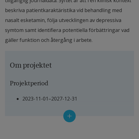
tillgänglig journaldata. Syftet är att i en klinisk kontext 
beskriva patientkaraktäristika vid behandling med 
nasalt esketamin, följa utvecklingen av depressiva 
symtom samt identifiera potentiella förbättringar vad 
gäller funktion och återgång i arbete.
Om projektet
Projektperiod
2023-11-01–2027-12-31
Projektledare
Katrin Häggström Westberg, 