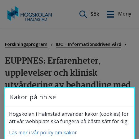
Sök på webbplatsen
Meny
Sök
English
Gå
till
Utbildning
innehåll
Forskningsprogram
IDC – Informationsdriven vård
EUPPNES: Erfarenheter, 
Forskning
upplevelser och klinisk 
utvärdering av behandling med 
Samverkan
nasalt esketamin vid 
Kakor på hh.se
terapirefraktär depression: 
Om Högskolan
Högskolan i Halmstad använder kakor (cookies) för
REN-TRD
att vår webbplats ska fungera på bästa sätt för dig.
Läs mer i vår policy om kakor
Bibliotek
Depression är en vanlig men allvarlig 