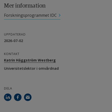
universitetslektor i omvårdnad
Mer information
Forskningsprogrammet IDC
Andra deltagande forskare
Ingrid Larsson, professor i hälsa och livsstil
UPPDATERAD
Marcus Rosenburg, universitetslektor i 
2026-07-02
omvårdnad
KONTAKT
Katrin Häggström Westberg
Samverkanspartner
Universitetslektor i omvårdnad
Affecta Psykiatri
Finansiärer
DELA
Sparbanksstiftelsen