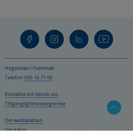
Publicerade artiklar
Klysing L, Larsson I, Westberg KH. Person-centred 
care during treatment with nasal esketamine - a 
qualitative study. 
BMC Nurs
. 2025;24(1):287. 
Published 2025 Mar 14. doi:10.1186/s12912-025-
Länk till annan webbplats.
02943-y
Högskolan i Halmstad
Telefon: 
035-16 71 00
Kontakta och besök oss
Tillgänglighetsredogörelse
Om webbplatsen
Om kakor