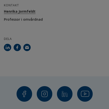
KONTAKT
of equine–assisted intervention among children 
Henrika Jormfeldt
and adolescents with mental illness: a grounded 
Professor i omvårdnad
theory study, International Journal of Qualitative 
Studies on Health and Well-being, 19:1, 2354945. 
Länk till annan w
DOI:10.1080/17482631.2024.2354945
DELA
Punzo, K., Skoglund, M., Carlsson I-M., & Jormfeldt, 
H. (2022). Experiences of an Equine-Assisted 
Therapy Intervention among Children and 
Adolescents with Mental Illness in Sweden – A 
Nursing Perspective, Issues in Mental Health 
Länk till annan webbplats, öppnas i nytt föns
Nursing.