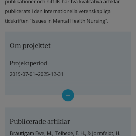
publikationer och hittills har två kvalitativa artiklar 
publicerats i den internationella vetenskapliga 
tidskriften ”Issues in Mental Health Nursing”.
Om projektet
Projektperiod
2019-07-01–2025-12-31
Projektledare
Henrika Jormfeldt, professor i omvårdnad
Andra deltagande forskare
Publicerade artiklar
Bräutigam Ewe, M., Telhede, E. H., & Jormfeldt, H. 
Ing-Marie Carlsson, docent i omvårdnad