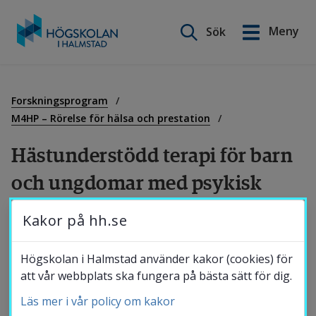
Sök på webbplatsen
Meny
Sök
English
Gå
till
Utbildning
innehåll
Forskningsprogram
M4HP – Rörelse för hälsa och prestation
Forskning
Hästunderstödd terapi för barn 
och ungdomar med psykisk 
Samverkan
ohälsa
Kakor på hh.se
Projektet syftar till att beskriva erfarenheter 
Om Högskolan
Högskolan i Halmstad använder kakor (cookies) för
av hästunderstödda terapeutiska aktiviteter 
att vår webbplats ska fungera på bästa sätt för dig.
för barn och unga mellan 7 och 18 år, med 
Läs mer i vår policy om kakor
Bibliotek
tecken på psykisk ohälsa som befinner sig i 