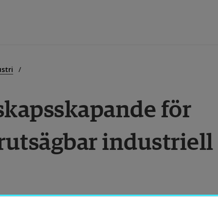
tbildning
stri
kapsskapande för 
orskning
rutsägbar industriell 
amverkan
m Högskolan
ibliotek
er att utveckla nya metoder för artificiell 