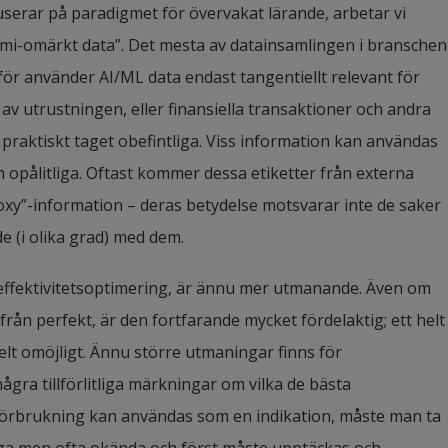
erar på paradigmet för övervakat lärande, arbetar vi 
mi-omärkt data”. Det mesta av datainsamlingen i branschen 
ör använder AI/ML data endast tangentiellt relevant för 
 av utrustningen, eller finansiella transaktioner och andra 
praktiskt taget obefintliga. Viss information kan användas 
 opålitliga. Oftast kommer dessa etiketter från externa 
xy”-information – deras betydelse motsvarar inte de saker 
de (i olika grad) med dem.
l effektivitetsoptimering, är ännu mer utmanande. Även om 
från perfekt, är den fortfarande mycket fördelaktig; ett helt 
lt omöjligt. Ännu större utmaningar finns för 
några tillförlitliga märkningar om vilka de bästa 
örbrukning kan användas som en indikation, måste man ta 