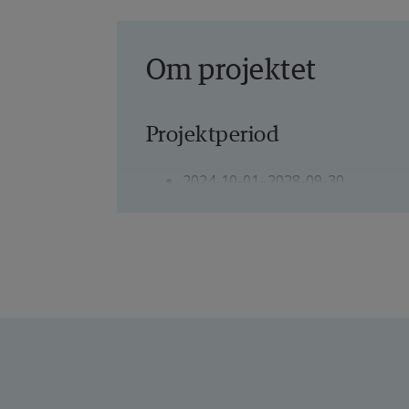
Om projektet
Projektperiod
2024-10-01–2028-09-30
Projektledare
Sepideh Pashami, universitetslek
Andra deltagande forskare
Thorsteinn Rögnvaldsson, profe