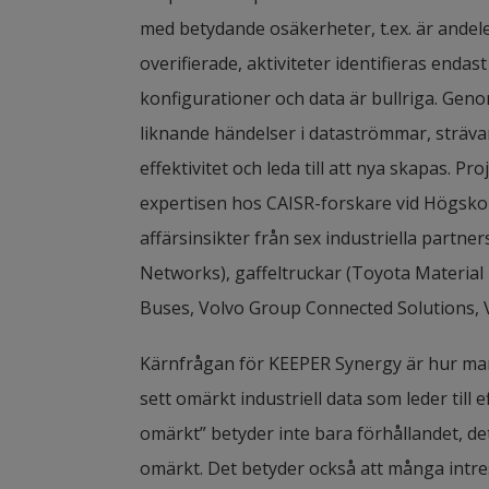
med betydande osäkerheter, t.ex. är andele
overifierade, aktiviteter identifieras endast
konfigurationer och data är bullriga. Geno
liknande händelser i dataströmmar, strävar v
effektivitet och leda till att nya skapas. 
expertisen hos CAISR-forskare vid Högskola
affärsinsikter från sex industriella partner
Networks), gaffeltruckar (Toyota Material
Buses, Volvo Group Connected Solutions, 
Kärnfrågan för KEEPER Synergy är hur man
sett omärkt industriell data som leder till 
omärkt” betyder inte bara förhållandet, det
omärkt. Det betyder också att många intre