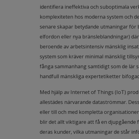
identifiera ineffektiva och suboptimala ve
komplexiteten hos moderna system och de 
senare skapar betydande utmaningar för br
elfordon eller nya bränsleblandningar) där 
beroende av arbetsintensiv mänsklig insat
system som kräver minimal mänsklig tillsy
fånga sammanhang samtidigt som de lär sig 
handfull mänskliga expertetiketter bifogade
Med hjälp av Internet of Things (IoT) produ
allestädes närvarande dataströmmar. Dess
eller till och med kompletta organisationer, 
blir det allt viktigare att få en djupgående
deras kunder, vilka utmaningar de står i