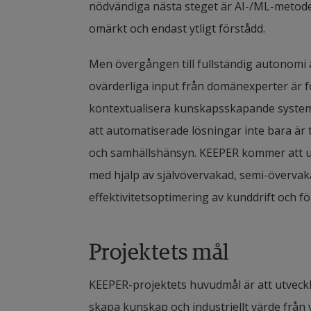
nödvändiga nästa steget är AI-/ML-metoder 
omärkt och endast ytligt förstådd.
Men övergången till fullständig autonomi ä
ovärderliga input från domänexperter är fo
kontextualisera kunskapsskapande system.
att automatiserade lösningar inte bara är 
och samhällshänsyn. KEEPER kommer att utv
med hjälp av självövervakad, semi-övervaka
effektivitetsoptimering av kunddrift och 
Projektets mål
KEEPER-projektets huvudmål är att utveckl
skapa kunskap och industriellt värde från ve