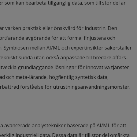
som kan bearbeta tillgänglig data, som till stor del är 
r varken praktisk eller önskvärd för industrin. Den 
rtfarande avgörande för att forma, finjustera och 
 Symbiosen mellan AI/ML och expertinsikter säkerställer 
tekniskt sunda utan också anpassade till bredare affärs- 
eckla grundläggande lösningar för innovativa tjänster 
d och meta-lärande, högfientlig syntetisk data, 
förbättrad förståelse för utrustningsanvändningsmönster.
a avancerade analystekniker baserade på AI/ML för att 
rklig industriell data. Dessa data är till stor del omärkta 