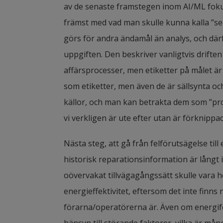
av de senaste framstegen inom AI/ML fokus
främst med vad man skulle kunna kalla ”se
görs för andra ändamål än analys, och därf
uppgiften. Den beskriver vanligtvis driften
affärsprocesser, men etiketter på målet är 
som etiketter, men även de är sällsynta och
källor, och man kan betrakta dem som ”pro
vi verkligen är ute efter utan är förknippa
Nästa steg, att gå från felförutsägelse til
historisk reparationsinformation är långt i
oövervakat tillvägagångssätt skulle vara he
energieffektivitet, eftersom det inte finns 
förarna/operatörerna är. Även om energif