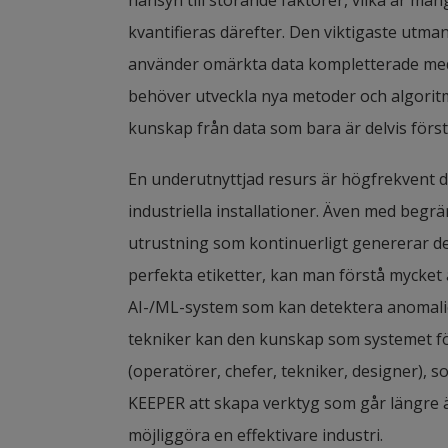
hänsyn till störande faktorer, vilka är må
kvantifieras därefter. Den viktigaste utma
använder omärkta data kompletterade med ex
behöver utveckla nya metoder och algoritm
kunskap från data som bara är delvis först
En underutnyttjad resurs är högfrekvent 
industriella installationer. Även med begr
utrustning som kontinuerligt genererar de
perfekta etiketter, kan man förstå mycket
AI-/ML-system som kan detektera anomalier. 
tekniker kan den kunskap som systemet för
(operatörer, chefer, tekniker, designer), 
KEEPER att skapa verktyg som går längre än
möjliggöra en effektivare industri.