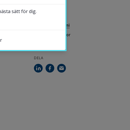
2026-06-23
sta sätt för dig.
KONTAKT
Sepideh Pashami
Universitetslektor
r
DELA
s.