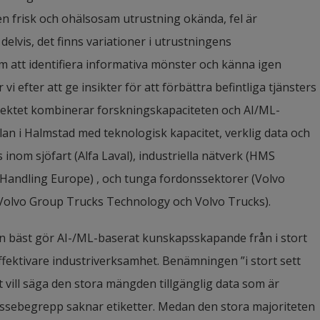
n frisk och ohälsosam utrustning okända, fel är 
 delvis, det finns variationer i utrustningens 
m att identifiera informativa mönster och känna igen 
i efter att ge insikter för att förbättra befintliga tjänsters 
Projektet kombinerar forskningskapaciteten och AI/ML-
n i Halmstad med teknologisk kapacitet, verklig data och 
s inom sjöfart (Alfa Laval), industriella nätverk (HMS 
 Handling Europe) , och tunga fordonssektorer (Volvo 
Volvo Group Trucks Technology och Volvo Trucks).
 bäst gör AI-/ML-baserat kunskapsskapande från i stort 
effektivare industriverksamhet. Benämningen ”i stort sett 
 vill säga den stora mängden tillgänglig data som är 
ssebegrepp saknar etiketter. Medan den stora majoriteten 