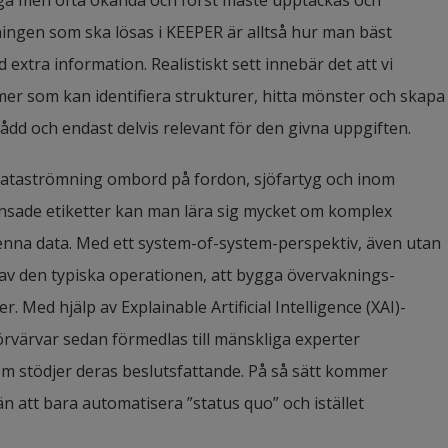
nga men ofta okända och först måste upptäckas och 
ningen som ska lösas i KEEPER är alltså hur man bäst 
tra information. Realistiskt sett innebär det att vi 
er som kan identifiera strukturer, hitta mönster och skapa 
ådd och endast delvis relevant för den givna uppgiften.
dataströmning ombord på fordon, sjöfartyg och inom 
änsade etiketter kan man lära sig mycket om komplex 
nna data. Med ett system-of-system-perspektiv, även utan 
 av den typiska operationen, att bygga övervaknings-
Med hjälp av Explainable Artificial Intelligence (XAI)-
värvar sedan förmedlas till mänskliga experter 
som stödjer deras beslutsfattande. På så sätt kommer 
 att bara automatisera ”status quo” och istället 