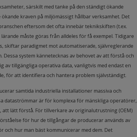
rksamheter, särskilt med tanke på den ständigt ökande 
ökande kraven på miljömässigt hållbar verksamhet. Det 
anschen eftersom det ofta innebär teknikskiften (t.ex. 
lärande måste göras från alldeles för få exempel. Tidigare 
s, skiftar paradigmet mot automatiserade, självreglerande 
n. Dessa system kännetecknas av behovet av att förstå och 
av tillgängliga operativa data, vanligtvis med endast en 
, för att identifiera och hantera problem självständigt.
cerar samtida industriella installationer massiva och 
a dataströmmar är för komplexa för mänskliga operatörer, 
att lätt förstå. För tillverkare av originalutrustning (OEM) 
 förståelse för hur de tillgångar de producerar används av 
nför och hur man bäst kommunicerar med dem. Det 