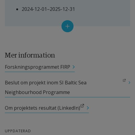
2024-12-01–2025-12-31
Projektledare
Olga Torstensson, universitetsadjunkt
Mer information
Andra deltagande forskare
Forskningsprogrammet FIRP
Mahmoud Rahat, universitetslektor
Länk till annan webbplats.
Beslut om projekt inom SI Baltic Sea 
Samverkanspartner
Neighbourhood Programme
Ivan Franko National University of Lviv 
Länk till annan webbplats.
Om projektets resultat (LinkedIn)
(Ukraine)
University of the National Education 
UPPDATERAD