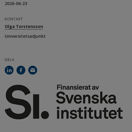
Commission in Krakow (Poland)
2026-06-23
KONTAKT
Finansiärer
Olga Torstensson
Svenska Institutet: SI Baltic Sea 
Universitetsadjunkt
Neighbourhood Programme
DELA