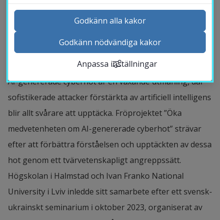
tvärvetenskapligt samarbete och allmän 
Godkänn alla kakor
medvetenhet.
Godkänn nödvändiga kakor
Kontakta och besök oss
Bakgrund
Anpassa inställningar
Nyheter
Kalender
AI-genererade cyberhot är en växande utmaning, där 
Sök personal
sofistikerade attacker förstärkta av artificiell intelligens 
Studentwebb
blir allt svårare att upptäcka. Fröprojektet ”Öka 
Länk till anna
Medarbetarwebb Insidan
medvetenheten om AI-genererade cyberhot” strävar 
efter att förbättra förståelsen och upptäckten av dessa 
hot genom ett tvärvetenskapligt angreppssätt. 
Högskolan i Halmstad och Ivan Franko National 
University i Lviv inledde sitt samarbete efter ett svensk-
ukrainskt seminarium i oktober 2023, organiserat av 