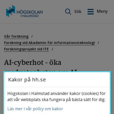
Sök på webbplatsen
Meny
Sök
English
Gå
till
Utbildning
innehåll
Vår forskning
Forskning vid Akademin för informationsteknologi
Forskningsprojekt vid ITE
Forskning
AI-cyberhot – öka 
medvetenheten om AI-
Samverkan
Kakor på hh.se
genererade cyberhot
Om Högskolan
Högskolan i Halmstad använder kakor (cookies) för
Projektet syftar till att förbättra förståelsen 
att vår webbplats ska fungera på bästa sätt för dig.
och upptäckten av AI-genererade cyberhot 
Läs mer i vår policy om kakor
Bibliotek
genom att fokusera på forskning, utbildning, 