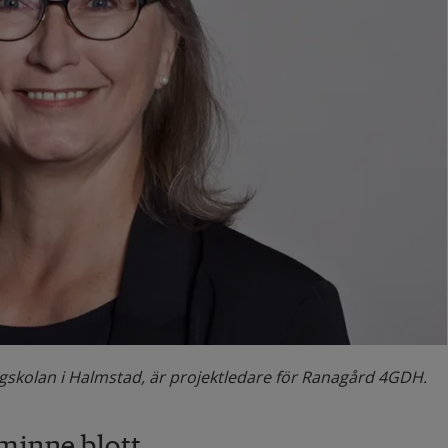
ögskolan i Halmstad, är projektledare för Ranagård 4GDH.
 minne blott