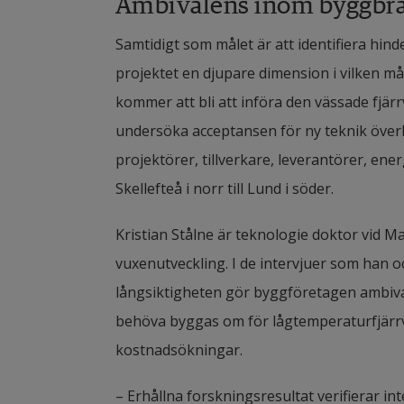
Ambivalens inom byggbr
Samtidigt som målet är att identifiera hind
projektet en djupare dimension i vilken måle
kommer att bli att införa den vässade fjär
undersöka acceptansen för ny teknik överla
projektörer, tillverkare, leverantörer, ener
Skellefteå i norr till Lund i söder.
Kristian Stålne är teknologie doktor vid M
vuxenutveckling. I de intervjuer som han 
långsiktigheten gör byggföretagen ambival
behöva byggas om för lågtemperaturfjärrvä
kostnadsökningar.
– Erhållna forskningsresultat verifierar in