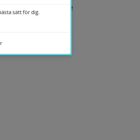
Heidi Norrström
sta sätt för dig.
DELA
r
s.