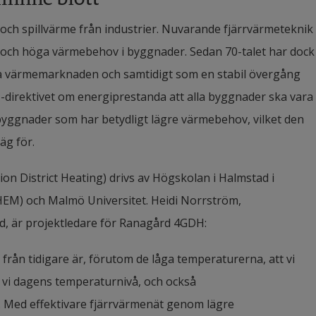
 och spillvärme från industrier. Nuvarande fjärrvärmeteknik 
n och höga värmebehov i byggnader. Sedan 70-talet har dock 
ka värmemarknaden och samtidigt som en stabil övergång 
U-direktivet om energiprestanda att alla byggnader ska vara 
byggnader som har betydligt lägre värmebehov, vilket den 
äg för.
 District Heating) drivs av Högskolan i Halmstad i 
EM) och Malmö Universitet. Heidi Norrström, 
ad, är projektledare för Ranagård 4GDH:
från tidigare är, förutom de låga temperaturerna, att vi 
r vi dagens temperaturnivå, och också 
. Med effektivare fjärrvärmenät genom lägre 