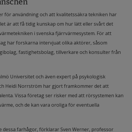
anschen
er för användning och att kvalitetssäkra tekniken har 
t är att få tidig kunskap om hur lätt eller svårt det 
rvärmetekniken i svenska fjärrvärmesystem. För att 
g har forskarna intervjuat olika aktörer, såsom 
gibolag, fastighetsbolag, tillverkare och konsulter från 
almö Universitet och även expert på psykologisk 
och Heidi Norrström har gjort framkommer det att 
enta. Vissa företag ser risker med att rörsystemen kan 
rme, och de kan vara oroliga för eventuella 
te dessa farhågor, förklarar Sven Werner, professor 