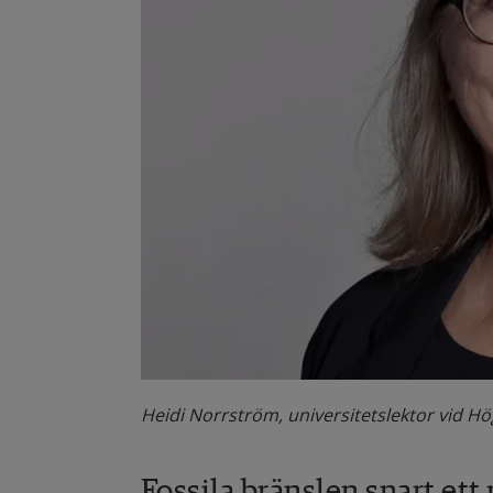
Heidi Norrström, universitetslektor vid H
Fossila bränslen snart ett