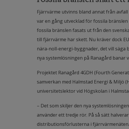
Fjärrvärme utvinns bland annat från avfall
var en gång utvecklad för fossila bränsle
fossila bränslen fasats ut från den svens
till fjärrvärme har skett. Nu kräver dock E
nära-noll-energi-byggnader, det vill säga 
nya systemlösningen på Ranagård banar v
Projektet Ranagård 4GDH (Fourth Generation
samverkan med Halmstad Energi & Miljö (H
universitetslektor vid Högskolan i Halmst
– Det som skiljer den nya systemlösningen 
använder ett tredje rör. På så sätt halvera
distributionsförlusterna i fjärrvärmenäten