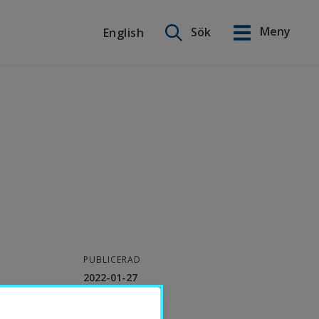
Sök på webbplatsen
Meny
Sök
English
English
PUBLICERAD
2022-01-27
KONTAKT