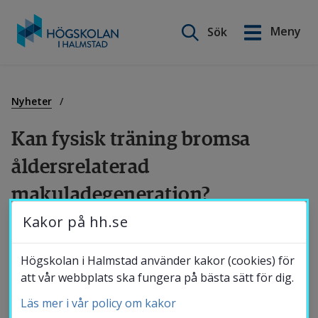
Sök på webbplatsen
Meny
Sök
English
Gå
till
Utbildning
innehåll
Nyheter
Kan fysisk träning bromsa 
Forskning
åldersrelaterad 
makuladegeneration?
Samverkan
Kakor på hh.se
Kan fysisk träning förebygga och minska 
Om Högskolan
negativa hälsoeffekter hos personer som har 
Högskolan i Halmstad använder kakor (cookies) för
ögonsjukdomen åldersrelaterad 
att vår webbplats ska fungera på bästa sätt för dig.
makuladegeneration (AMD)? Det har 
Läs mer i vår policy om kakor
Bibliotek