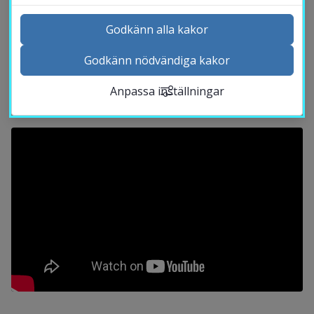
forskarna i forskningsprojektet ”Kan du se 
framtiden?” undersökt. I tre delar kan du 
Godkänn alla kakor
följa deltagarna som alla har drabbats av 
Godkänn nödvändiga kakor
Kontakta och besök oss
sjukdomen, under ett års träning. Vad känner 
Anpassa inställningar
Nyheter
de för skillnad i dag?
Kalender
Sök personal
Studentwebb
Länk till anna
Medarbetarwebb Insidan