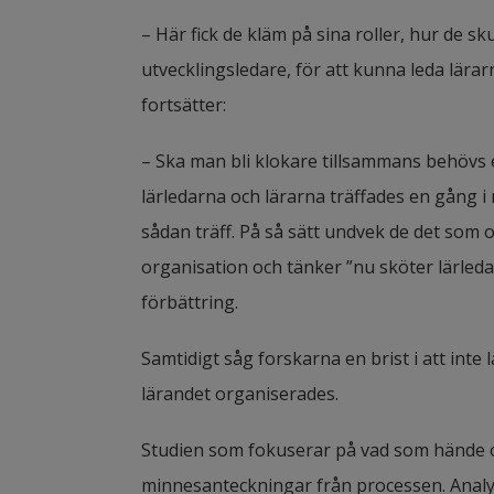
– Här fick de kläm på sina roller, hur de sk
utvecklingsledare, för att kunna leda lära
fortsätter:
– Ska man bli klokare tillsammans behöv
lärledarna och lärarna träffades en gång i
sådan träff. På så sätt undvek de det som o
organisation och tänker ”nu sköter lärledar
förbättring.
Samtidigt såg forskarna en brist i att inte l
lärandet organiserades.
Studien som fokuserar på vad som hände o
minnesanteckningar från processen. Analyse