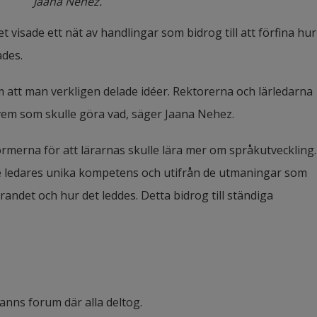
Jaana Nehez.
 visade ett nät av handlingar som bidrog till att förfina hur 
ades.
att man verkligen delade idéer. Rektorerna och lärledarna 
 vem som skulle göra vad, säger Jaana Nehez.
merna för att lärarnas skulle lära mer om språkutveckling. 
e ledares unika kompetens och utifrån de utmaningar som 
ärandet och hur det leddes. Detta bidrog till ständiga 
anns forum där alla deltog.