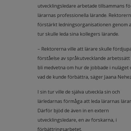
utvecklingsledare arbetade tillsammans för
lärarnas professionella lärande. Rektorerna
förstärkt ledningsorganisationen genom att 
tur skulle leda sina kollegers lärande.
– Rektorerna ville att lärare skulle fördjupa
förståelse av språkutvecklande arbetssätt 
bli medvetna om hur de jobbade i nuläget o
vad de kunde förbättra, säger Jaana Nehez
I sin tur ville de själva utveckla sin och 
lärledarnas förmåga att leda lärarnas läran
Därför bjöd de även in en extern 
utvecklingsledare, en av forskarna, i 
förbättringsarbetet.