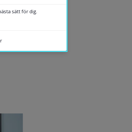
Jaana Nehez
sta sätt för dig.
DELA
r
s.