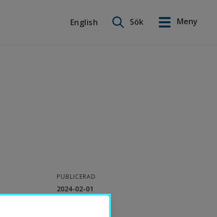
Sök på webbplatsen
Meny
Sök
English
English
PUBLICERAD
2024-02-01
KONTAKT