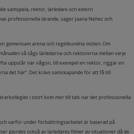
ulle samspela, rektor, lärledare och extern 
rnas professionella lärande, säger Jaana Nehez och 
s en gemensam arena och regelbundna möten. Om 
 månaden så sågs lärledarna och rektorerna mellan varje 
fta uppstår när någon, till exempel en rektor, riggar en 
na det här”. Det krävs samskapande för att få till 
ärarkollegiet i stort kom mer till tals när det professionella 
ch varför under förbättringsarbetet är baserad på 
r gjordes också av lärledares filmer av situationer då de 