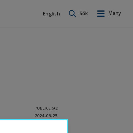
Sök på webbplatsen
Meny
Sök
English
English
PUBLICERAD
2024-06-25
KONTAKT