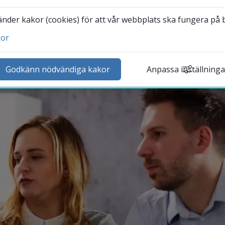
n avreglering hade varit möjliga för Sverige.
der kakor (cookies) för att vår webbplats ska fungera på bä
kor
ntakta och besök oss
heter
Godkänn nödvändiga kakor
Anpassa inställninga
lender
k personal
udentwebb
Länk till annan webbplat
darbetarwebb Insidan