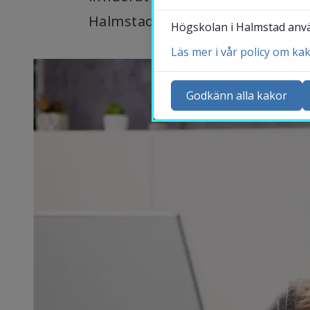
Halmstad visar att andra vägar ä
Högskolan i Halmstad använ
Läs mer i vår policy om ka
Ko
Ny
Godkänn alla kakor
Ka
Sö
St
Me