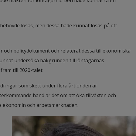
de makten för löntagarna. Den hade kunnat ta en 
behövde lösas, men dessa hade kunnat lösas på ett 
 och policydokument och relaterat dessa till ekonomiska 
nnat undersöka bakgrunden till löntagarnas 
am till 2020-talet.
ndringar som skett under flera årtionden är 
terkommande handlar det om att öka tillväxten och 
era ekonomin och arbetsmarknaden.