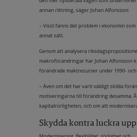
den mer nyliberala vägen som underminera
annan riktning, säger Johan Alfonsson:
– Visst fanns det problem i ekonomin som 
annat sätt.
Genom att analysera riksdagspropositioner
makroförändringar har Johan Alfonsson ku
förändrade maktresurser under 1990- och fr
– Även om det har varit väldigt skilda förä
motiveringarna till förändring desamma. Å
kapitalrörligheten, och om att modernis
Skydda kontra luckra upp
Modernisering, flexibilitet, rörlighet och 