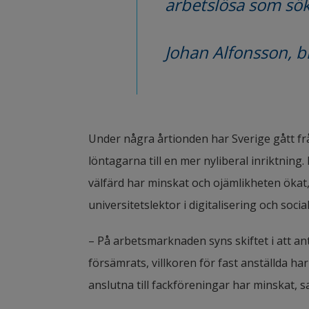
arbetslösa som söke
Johan Alfonsson, b
Under några årtionden har Sverige gått frå
löntagarna till en mer nyliberal inriktning
välfärd har minskat och ojämlikheten ökat,
universitetslektor i digitalisering och soci
– På arbetsmarknaden syns skiftet i att antal
försämrats, villkoren för fast anställda h
anslutna till fackföreningar har minskat, s