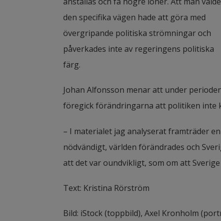
anställas och få högre löner. Att man valde 
den specifika vägen hade att göra med 
övergripande politiska strömningar och 
påverkades inte av regeringens politiska 
färg.
Johan Alfonsson menar att under perioden 
föregick förändringarna att politiken inte
– I materialet jag analyserat framträder en
nödvändigt, världen förändrades och Sveri
att det var oundvikligt, som om att Sverige
Text: Kristina Rörström
Bild: iStock (toppbild), Axel Kronholm (portr