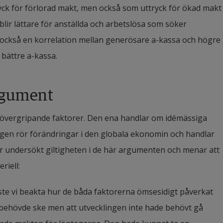
ck för förlorad makt, men också som uttryck för ökad makt 
lir lättare för anställda och arbetslösa som söker 
ns också en korrelation mellan generösare a-kassa och högre 
 bättre a-kassa.
argument
 övergripande faktorer. Den ena handlar om idémässiga 
ngen rör förändringar i den globala ekonomin och handlar 
r undersökt giltigheten i de här argumenten och menar att 
riell:
åste vi beakta hur de båda faktorerna ömsesidigt påverkat 
 behövde ske men att utvecklingen inte hade behövt gå 