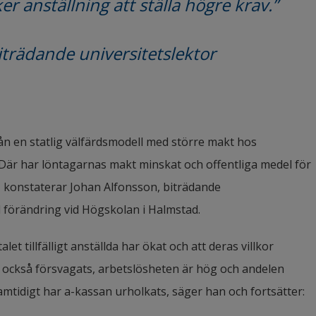
r anställning att ställa högre krav.”
iträdande universitetslektor
n en statlig välfärdsmodell med större makt hos 
. Där har löntagarnas makt minskat och offentliga medel för 
 konstaterar Johan Alfonsson, biträdande 
al förändring vid Högskolan i Halmstad.
et tillfälligt anställda har ökat och att deras villkor 
ar också försvagats, arbetslösheten är hög och andelen 
amtidigt har a-kassan urholkats, säger han och fortsätter: