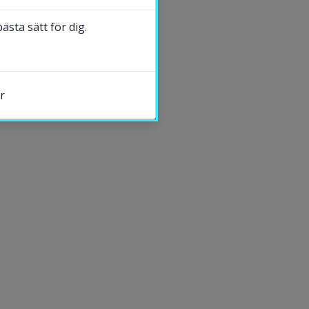
Alexey Vinel
sta sätt för dig.
DELA
r
s.