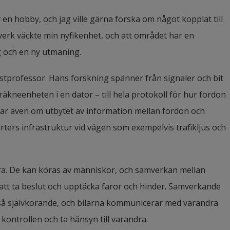
v en hobby, och jag ville gärna forska om något kopplat till 
rk väckte min nyfi­kenhet, och att området har en 
ig och en ny utmaning.
tprofessor. Hans forskning spänner från signaler och bit 
 räkneenheten i en dator – till hela protokoll för hur fordon 
 även om utbytet av informa­tion mellan fordon och 
rters infrastruktur vid vägen som exempelvis trafikljus och 
. De kan köras av människor, och samverkan mellan 
att ta beslut och upptäcka faror och hinder. Samverkande 
så självkörande, och bilarna kommunicerar med varandra 
kontrollen och ta hänsyn till varandra.