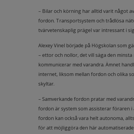
– Bilar och körning har alltid varit något a
fordon. Transportsystem och trådlösa nätve
tvärvetenskaplig prägel var intressant i s
Alexey Vinel började på Högskolan som gäs
– ettor och nollor, det vill säga den minsta
kommunicerar med varandra. Ämnet handlar
internet, liksom mellan fordon och olika so
skyltar.
– Samverkande fordon pratar med varandra
fordon är system som assisterar föraren i 
fordon kan också vara helt autonoma, allt
för att möjliggöra den här automatiserade 