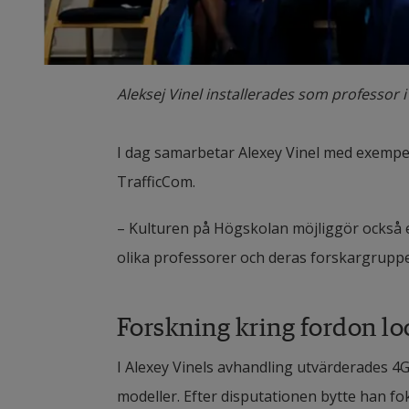
Aleksej Vinel installerades som professo
I dag samarbetar Alexey Vinel med exempelv
TrafficCom.
– Kulturen på Högskolan möjliggör också e
olika professorer och deras forskargruppe
Forskning kring fordon l
I Alexey Vinels avhandling utvärderades 4
modeller. Efter disputationen bytte han fok