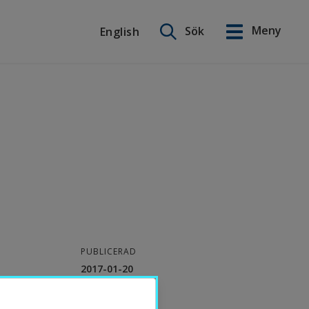
Sök på webbplatsen
Meny
Sök
English
English
PUBLICERAD
2017-01-20
KONTAKT