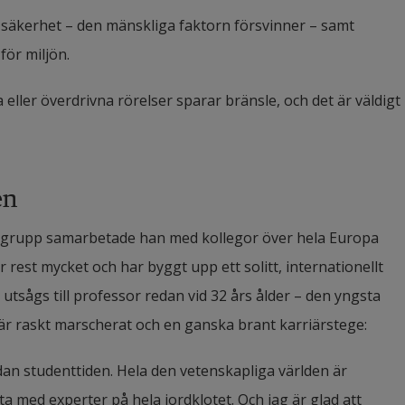
säkerhet – den mänskliga faktorn försvinner – samt 
för miljön.
a eller överdrivna rörelser sparar bränsle, och det är väldigt 
en
argrupp samarbetade han med kollegor över hela Europa 
 rest mycket och har byggt upp ett solitt, internationellt 
utsågs till professor redan vid 32 års ålder – den yngsta 
är raskt marscherat och en ganska brant karriärstege:
an studenttiden. Hela den vetenskapliga världen är 
a med experter på hela jordklotet. Och jag är glad att 