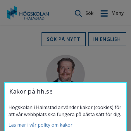
Sök på webbplatsen
Meny
Sök
English
Gå
till
Utbildning
SÖK PÅ NYTT
IN ENGLISH
innehåll
Forskning
Samverkan
Kakor på hh.se
Om Högskolan
Högskolan i Halmstad använder kakor (cookies) för
TELEFON
att vår webbplats ska fungera på bästa sätt för dig.
035-16 7213
Läs mer i vår policy om kakor
Bibliotek
MOBIL