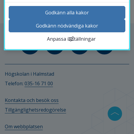
Godkänn alla kakor
Godkänn nödvändiga kakor
Kontakta och besök oss
Anpassa inställningar
Nyheter
Kalender
Sök personal
Studentwebb
Högskolan i Halmstad
Länk till anna
Medarbetarwebb Insidan
Telefon: 
035-16 71 00
Kontakta och besök oss
Tillgänglighetsredogörelse
Om webbplatsen