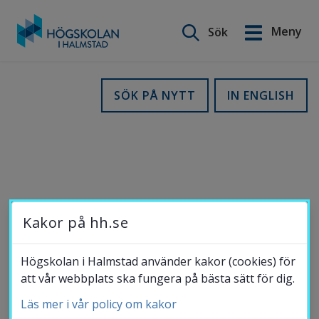
Sök på webbplatsen
Meny
Sök
English
Gå
till
Utbildning
SÖK PÅ NYTT
IN ENGLISH
innehåll
Forskning
Samverkan
Kakor på hh.se
( )
Om Högskolan
Högskolan i Halmstad använder kakor (cookies) för
att vår webbplats ska fungera på bästa sätt för dig.
Läs mer i vår policy om kakor
Bibliotek