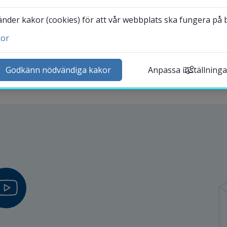
der kakor (cookies) för att vår webbplats ska fungera på bä
kor
ntakta och besök oss
heter
Godkänn nödvändiga kakor
Anpassa inställninga
lender
k personal
udentwebb
Länk till annan webbplat
darbetarwebb Insidan