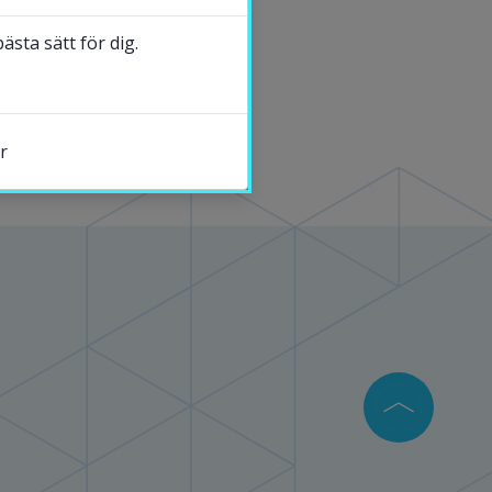
sta sätt för dig.
r
s.