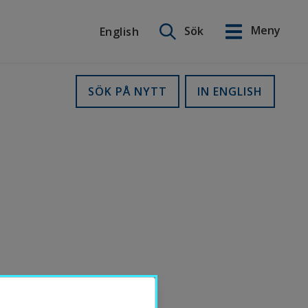
Sök på webbplatsen
Meny
Sök
English
English
SÖK PÅ NYTT
IN ENGLISH