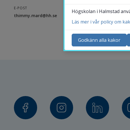
E-POST
Högskolan i Halmstad använ
thimmy.mard@hh.se
Läs mer i vår policy om ka
Ko
Ny
Godkänn alla kakor
Ka
Sö
St
Me