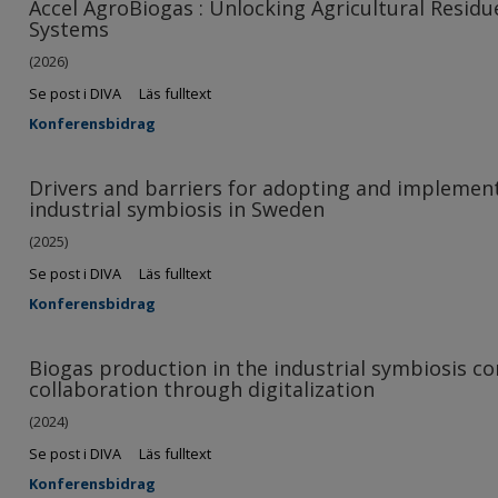
Accel AgroBiogas : Unlocking Agricultural Residu
Systems
(2026)
Se post i DIVA
Läs fulltext
Konferensbidrag
Drivers and barriers for adopting and implemen
industrial symbiosis in Sweden
(2025)
Se post i DIVA
Läs fulltext
Konferensbidrag
Biogas production in the industrial symbiosis con
collaboration through digitalization
(2024)
Se post i DIVA
Läs fulltext
Konferensbidrag