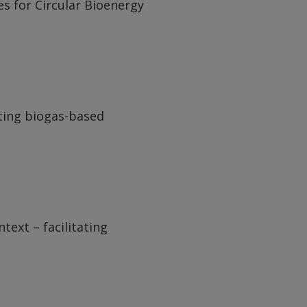
es for Circular Bioenergy
ting biogas-based
text – facilitating