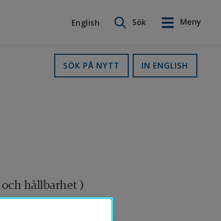
Sök på webbplatsen
Meny
Sök
English
English
SÖK PÅ NYTT
IN ENGLISH
och hållbarhet )