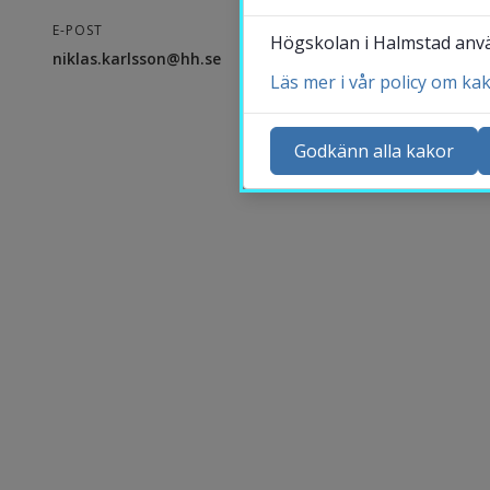
E-POST
Högskolan i Halmstad använ
niklas.karlsson@hh.se
Läs mer i vår policy om ka
Ko
Ny
Godkänn alla kakor
Ka
Sö
St
Me