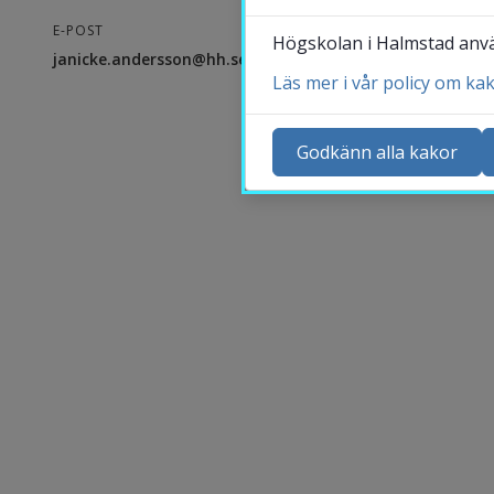
E-POST
Högskolan i Halmstad använ
janicke.andersson@hh.se
Läs mer i vår policy om ka
Ko
Ny
Godkänn alla kakor
Ka
Sö
St
Me