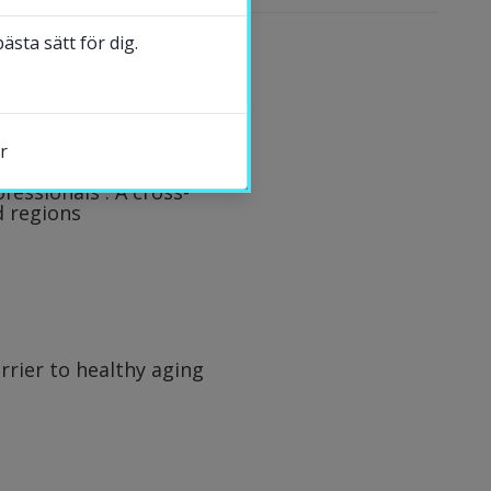
sta sätt för dig.
r
essionals : A cross-
d regions
s.
rrier to healthy aging