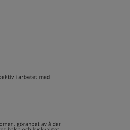
pektiv i arbetet med
nomen, görandet av ålder
es hälsa och livskvalitet