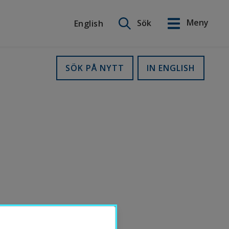
Sök på webbplatsen
Meny
Sök
English
English
SÖK PÅ NYTT
IN ENGLISH