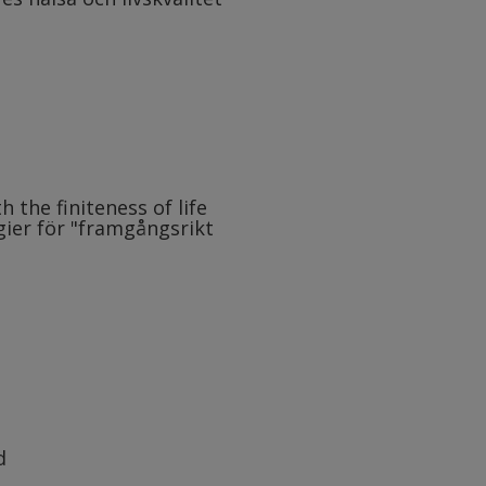
h the finiteness of life
tegier för "framgångsrikt
d