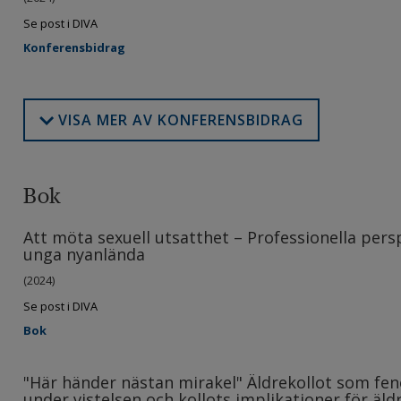
Se post i DIVA
Konferensbidrag
VISA MER AV KONFERENSBIDRAG
Bok
Att möta sexuell utsatthet – Professionella pers
unga nyanlända
(2024)
Se post i DIVA
Bok
"Här händer nästan mirakel" Äldrekollot som fe
under vistelsen och kollots implikationer för äldr