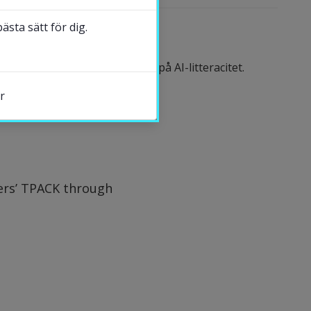
sta sätt för dig.
sienivå, med särskilt fokus på AI-litteracitet.
r
s.
hers’ TPACK through