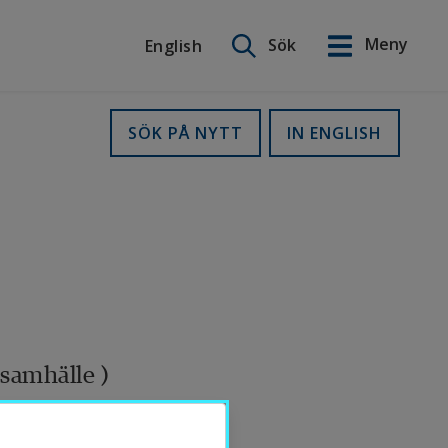
Sök på webbplatsen
Meny
Sök
English
English
SÖK PÅ NYTT
IN ENGLISH
samhälle )