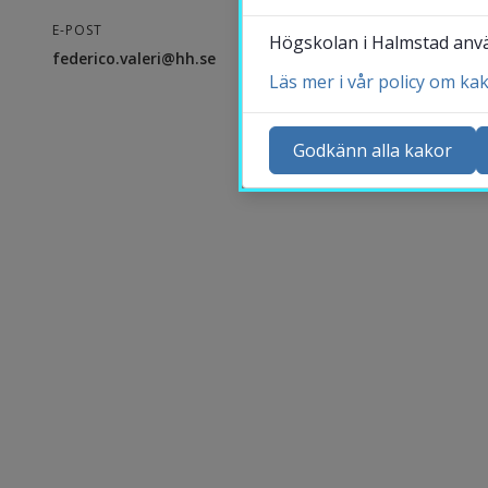
E-POST
Högskolan i Halmstad använ
federico.valeri@hh.se
Läs mer i vår policy om ka
Ko
Ny
Godkänn alla kakor
Ka
Sö
St
Me