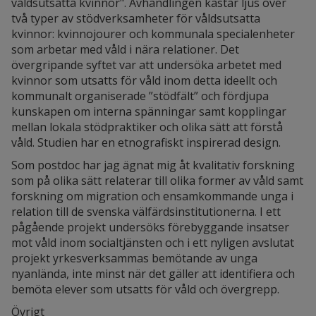
våldsutsatta kvinnor". Avhandlingen kastar ljus över
två typer av stödverksamheter för våldsutsatta
kvinnor: kvinnojourer och kommunala specialenheter
som arbetar med våld i nära relationer. Det
övergripande syftet var att undersöka arbetet med
kvinnor som utsatts för våld inom detta ideellt och
kommunalt organiserade ”stödfält” och fördjupa
kunskapen om interna spänningar samt kopplingar
mellan lokala stödpraktiker och olika sätt att förstå
våld. Studien har en etnografiskt inspirerad design.
Som postdoc har jag ägnat mig åt kvalitativ forskning
som på olika sätt relaterar till olika former av våld samt
forskning om migration och ensamkommande unga i
relation till de svenska välfärdsinstitutionerna. I ett
pågående projekt undersöks förebyggande insatser
mot våld inom socialtjänsten och i ett nyligen avslutat
projekt yrkesverksammas bemötande av unga
nyanlända, inte minst när det gäller att identifiera och
bemöta elever som utsatts för våld och övergrepp.
Övrigt