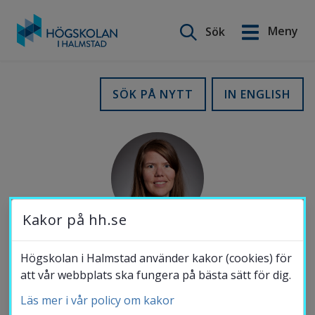
Sök på webbplatsen
Meny
Sök
English
Gå
till
Utbildning
SÖK PÅ NYTT
IN ENGLISH
innehåll
Forskning
Samverkan
Kakor på hh.se
Om Högskolan
Högskolan i Halmstad använder kakor (cookies) för
MOBIL
att vår webbplats ska fungera på bästa sätt för dig.
072-977 38 29
Läs mer i vår policy om kakor
Bibliotek