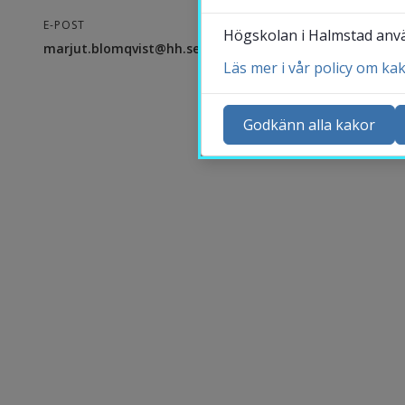
E-POST
Högskolan i Halmstad använ
marjut.blomqvist@hh.se
Läs mer i vår policy om ka
Ko
Ny
Godkänn alla kakor
Ka
Sö
St
Me