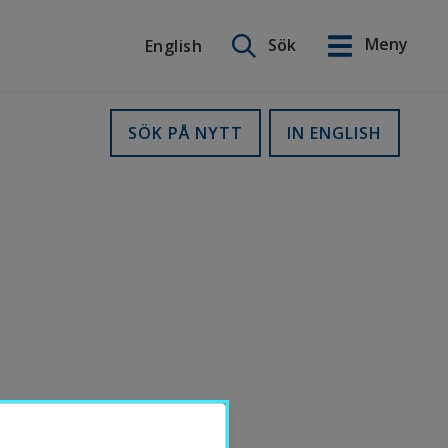
Sök på webbplatsen
Meny
Sök
English
English
SÖK PÅ NYTT
IN ENGLISH