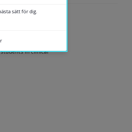
sta sätt för dig.
r
students in clinical
s.