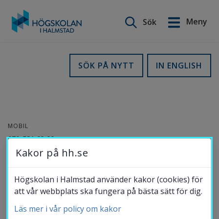
Sök på webbplatsen
Meny
Sök
English
Gå
till
Utbildning
SÖK PÅ NYTT
IN ENGLISH
innehåll
Forskning
MOBIL
Samverkan
070-531 68 66
Kakor på hh.se
E-POST
Om Högskolan
jakob.lundgren@hh.se
Högskolan i Halmstad använder kakor (cookies) för
att vår webbplats ska fungera på bästa sätt för dig.
Jakob Lundgren
Läs mer i vår policy om kakor
Bibliotek