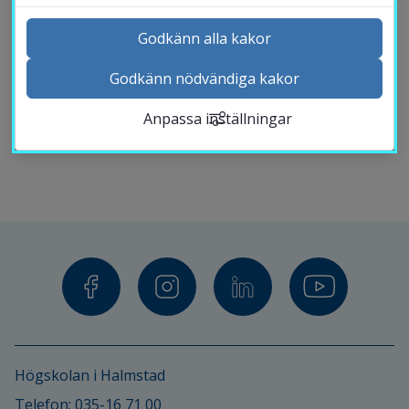
Postdoktor
Godkänn alla kakor
( Akademin för företagande, innovation och
Godkänn nödvändiga kakor
Kontakta och besök oss
hållbarhet )
Anpassa inställningar
Nyheter
Kalender
Sök personal
Studentwebb
Länk till anna
Medarbetarwebb Insidan
Högskolan i Halmstad
Telefon: 
035-16 71 00