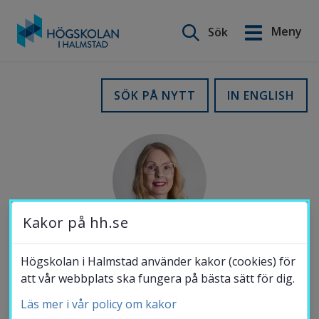
Sök på webbplatsen
Meny
Sök
English
Gå
till
Utbildning
SÖK PÅ NYTT
IN ENGLISH
innehåll
Forskning
Samverkan
Kakor på hh.se
Om Högskolan
Högskolan i Halmstad använder kakor (cookies) för
TELEFON
att vår webbplats ska fungera på bästa sätt för dig.
035-16 7409
Läs mer i vår policy om kakor
Bibliotek
MOBIL