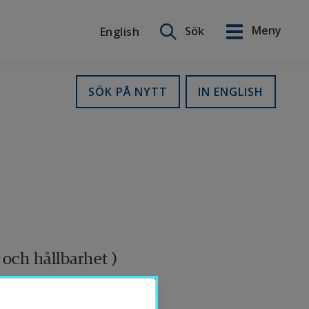
Sök på webbplatsen
Meny
Sök
English
English
SÖK PÅ NYTT
IN ENGLISH
och hållbarhet )