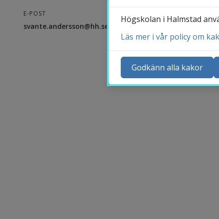
E-POST
Högskolan i Halmstad använ
svante.andersson@hh.se
Läs mer i vår policy om ka
Ko
Ny
Godkänn alla kakor
Ka
Sö
St
Me