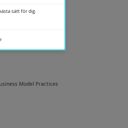
sta sätt för dig.
r
s.
usiness Model Practices