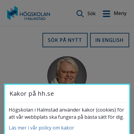
Sök på webbplatsen
Meny
Sök
English
Gå
till
Utbildning
SÖK PÅ NYTT
IN ENGLISH
innehåll
Forskning
Samverkan
Kakor på hh.se
Om Högskolan
Högskolan i Halmstad använder kakor (cookies) för
TELEFON
att vår webbplats ska fungera på bästa sätt för dig.
035-16 7566
Läs mer i vår policy om kakor
Bibliotek
MOBIL