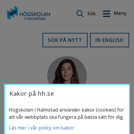
Sök på webbplatsen
Meny
Sök
English
Gå
till
Utbildning
SÖK PÅ NYTT
IN ENGLISH
innehåll
Forskning
Samverkan
Kakor på hh.se
Om Högskolan
Högskolan i Halmstad använder kakor (cookies) för
ORCID-
att vår webbplats ska fungera på bästa sätt för dig.
ID
Läs mer i vår policy om kakor
Bibliotek