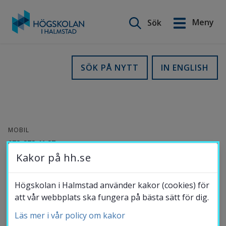
Sök på webbplatsen
Meny
Sök
English
Gå
till
Utbildning
SÖK PÅ NYTT
IN ENGLISH
innehåll
Forskning
MOBIL
Samverkan
072-373 41 27
Kakor på hh.se
E-POST
Om Högskolan
rognvaldur.saemundsson@hh.se
Högskolan i Halmstad använder kakor (cookies) för
att vår webbplats ska fungera på bästa sätt för dig.
ORCID-
ID
Läs mer i vår policy om kakor
Bibliotek