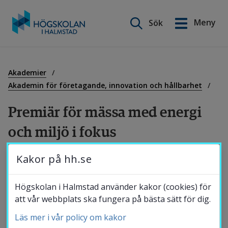
Sök på webbplatsen
Meny
Sök
English
Gå
till
Utbildning
innehåll
Akademier
Akademin för företagande, innovation och hållbarhet
Forskning
Premiär för mässa med energi 
och miljö i fokus
Samverkan
Kakor på hh.se
I november var det premiär för Energi- och 
miljömässan på Högskolan i Halmstad. 
Om Högskolan
Högskolan i Halmstad använder kakor (cookies) för
Evenemanget blev en framgångsrik 
att vår webbplats ska fungera på bästa sätt för dig.
plattform för nätverkande och samarbete, 
Läs mer i vår policy om kakor
Bibliotek
där Högskolans studenter och företag knöt 