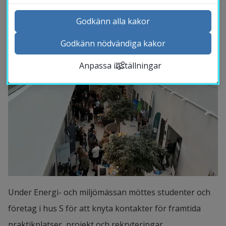
värdefulla kontakter inför framtiden.
Godkänn alla kakor
Godkänn nödvändiga kakor
Kontakta och besök oss
Anpassa inställningar
Nyheter
Kalender
Sök personal
Studentwebb
Länk till anna
Medarbetarwebb Insidan
Under Energi- och miljömässan möttes studenter och 
företag i hus S för att knyta kontakter för framtida 
praktikplatser, projekt och rekryteringar.