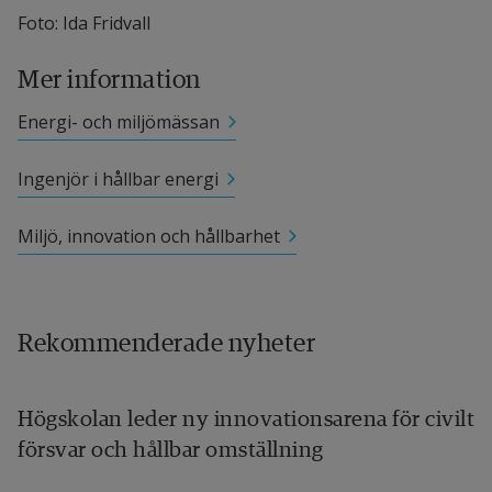
Foto: Ida Fridvall
Grief Sweden AB
Mer information
Halmstads kommun
Energi- och miljömässan
Halmstads Naturskyddsförening
Ingenjör i hållbar energi
Ingenjörsbyrån Andersson & Hultmark AB
Laholmsbuktens VA AB
Miljö, innovation och hållbarhet
Meson AB
NEKTAB, Nordisk elkraftteknik AB
Rekommenderade nyheter
Region Halland
Högskolan leder ny innovationsarena för civilt
Renewable Sweden
försvar och hållbar omställning
SI