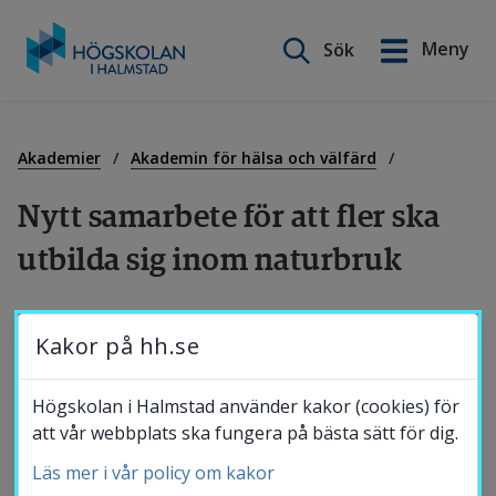
Sök på webbplatsen
Meny
Sök
English
Gå
till
Utbildning
innehåll
Akademier
Akademin för hälsa och välfärd
Nytt samarbete för att fler ska 
Forskning
utbilda sig inom naturbruk
Samverkan
Högskolan i Halmstad, 
Kakor på hh.se
Munkagårdsgymnasiet och 
Hushållningssällskapet Halland går samman i 
Om Högskolan
Högskolan i Halmstad använder kakor (cookies) för
ett unikt samarbete för att lösa utmaningar 
att vår webbplats ska fungera på bästa sätt för dig.
inom Sveriges gröna näringar. Studenter 
Läs mer i vår policy om kakor
Bibliotek
erbjuds att arbeta med marknadsföring för 