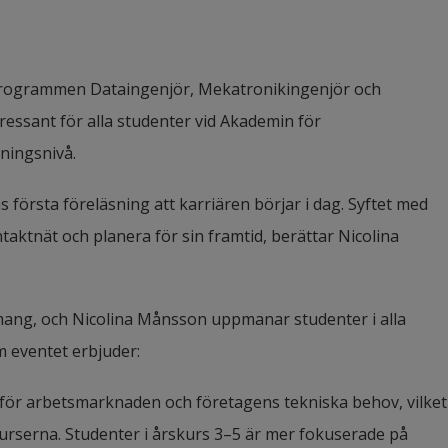
rogrammen Dataingenjör, Mekatronikingenjör och 
essant för alla studenter vid Akademin för 
dningsnivå.
s första föreläsning att karriären börjar i dag. Syftet med 
aktnät och planera för sin framtid, berättar Nicolina 
mang, och Nicolina Månsson uppmanar studenter i alla 
m eventet erbjuder:
e för arbetsmarknaden och företagens tekniska behov, vilket 
kurserna. Studenter i årskurs 3–5 är mer fokuserade på 