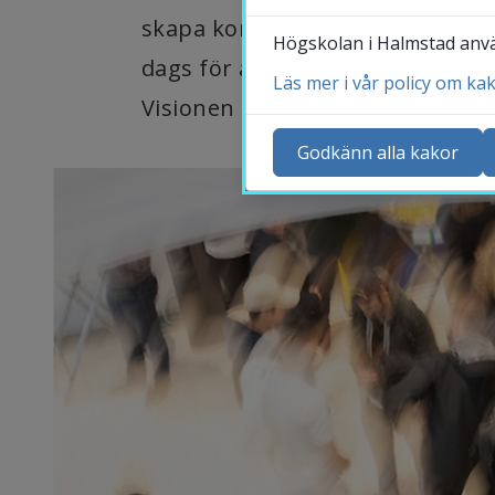
skapa kontakter inför framtida 
Högskolan i Halmstad använ
dags för årets mässa där cirka 4
Läs mer i vår policy om ka
Visionen på Högskolan i Halmst
Ko
Ny
Godkänn alla kakor
Ka
Sö
St
Me