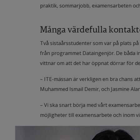
praktik, sommarjobb, examensarbeten och 
Många värdefulla kontakte
Två sistaårsstudenter som var på plats på
från programmet Dataingenjör. De båda inså
vittnar om att det har öppnat dörrar för d
– ITE-mässan är verkligen en bra chans att 
Muhammed Ismail Demir, och Jasmine Alani f
– Vi ska snart börja med vårt examensarbete
möjligheter till examensarbete och inom v