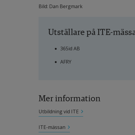
Bild: Dan Bergmark
Utställare på ITE-mäss
365id AB
AFRY
Axis Communications
BAE Systems Hägglunds
Mer information
Core Link
Utbildning vid ITE
Datema EasyLogic AB
ITE-mässan
Dizparc AB