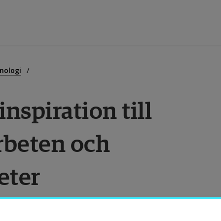
tbildning
nologi
nspiration till 
orskning
beten och 
amverkan
eter
m Högskolan
ibliotek
t där studenter och företag möts för att 