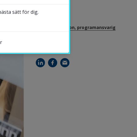
2024-11-13
sta sätt för dig.
KONTAKT
Nicolina Månsson, programansvarig
r
DELA
s.