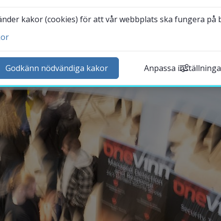
samarbeten. I början av november var det 
der kakor (cookies) för att vår webbplats ska fungera på bä
00 studenter och ett 30-tal företag möttes i 
kor
ad.
ntakta och besök oss
heter
Godkänn nödvändiga kakor
Anpassa inställninga
lender
k personal
udentwebb
Länk till annan webbplat
darbetarwebb Insidan