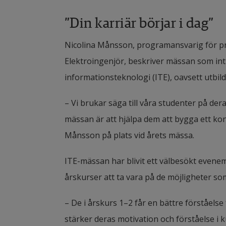
”Din karriär börjar i dag”
Nicolina Månsson, programansvarig för p
Elektroingenjör, beskriver mässan som intr
informationsteknologi (ITE), oavsett utbil
– Vi brukar säga till våra studenter på dera
mässan är att hjälpa dem att bygga ett kont
Månsson på plats vid årets mässa.
ITE-mässan har blivit ett välbesökt evene
årskurser att ta vara på de möjligheter so
– De i årskurs 1–2 får en bättre förståels
stärker deras motivation och förståelse i 