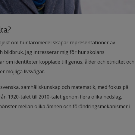
ka?
ojekt om hur läromedel skapar representationer av 
ildbruk. Jag intresserar mig för hur skolans 
gar om identiteter kopplade till genus, ålder och etnicitet och 
r möjliga livsvägar.
i svenska, samhällskunskap och matematik, med fokus på 
n 1920-talet till 2010-talet genom flera olika nedslag, 
e mönster mellan olika ämnen och förändringsmekanismer i 