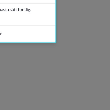
DELA
sta sätt för dig.
r
s.