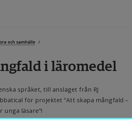
tbildning
ora och samhälle
ngfald i läromedel
orskning
amverkan
enska språket, till anslaget från RJ 
batical för projektet ”Att skapa mångfald – 
m Högskolan
r unga läsare”!
ibliotek