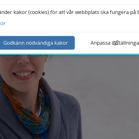
der kakor (cookies) för att vår webbplats ska fungera på bä
kor
ntakta och besök oss
heter
Godkänn nödvändiga kakor
Anpassa inställninga
lender
k personal
udentwebb
Länk till annan webbplat
darbetarwebb Insidan