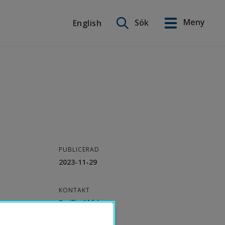
Sök på webbplatsen
Meny
Sök
English
English
PUBLICERAD
2023-11-29
KONTAKT
Emilia Aldrin