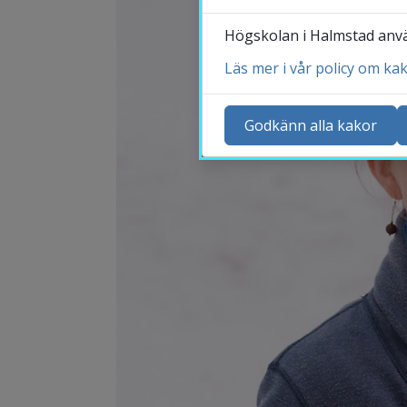
Högskolan i Halmstad använ
Läs mer i vår policy om ka
Ko
Ny
Godkänn alla kakor
Ka
Sö
St
Me