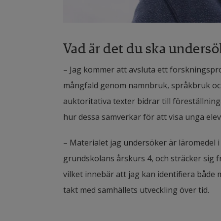
Vad är det du ska undersö
– Jag kommer att avsluta ett forskningspr
mångfald genom namnbruk, språkbruk och b
auktoritativa texter bidrar till föreställnin
hur dessa samverkar för att visa unga eleve
– Materialet jag undersöker är läromedel 
grundskolans årskurs 4, och sträcker sig frå
vilket innebär att jag kan identifiera båd
takt med samhällets utveckling över tid.