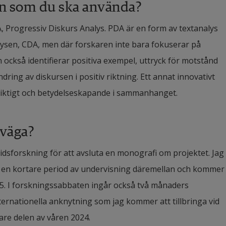
n som du ska använda?
 Progressiv Diskurs Analys. PDA är en form av textanalys 
sen, CDA, men där forskaren inte bara fokuserar på 
 också identifierar positiva exempel, uttryck för motstånd 
ring av diskursen i positiv riktning. Ett annat innovativt 
viktigt och betydelseskapande i sammanhanget.
 väga?
idsforskning för att avsluta en monografi om projektet. Jag 
ed en kortare period av undervisning däremellan och kommer 
025. I forskningssabbaten ingår också två månaders 
nternationella anknytning som jag kommer att tillbringa vid 
are delen av våren 2024.