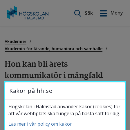
Sök på webbplatsen
Meny
Sök
English
Gå
till
Utbildning
innehåll
Akademier
Akademin för lärande, humaniora och samhälle
Forskning
Hon kan bli årets 
kommunikatör i mångfald
Samverkan
Kakor på hh.se
Frida Stranne, docent i freds- och 
utvecklingsforskning vid Högskolan i 
Om Högskolan
Högskolan i Halmstad använder kakor (cookies) för
Halmstad, är nominerad i kategorin ”årets 
att vår webbplats ska fungera på bästa sätt för dig.
kommunikationspris” bland annat för 
Läs mer i vår policy om kakor
Bibliotek
podden USA & Co. Utmärkelsen är en av flera 