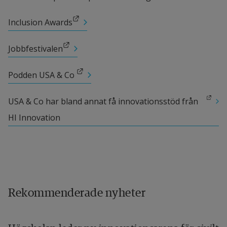
Länk till annan webbplats.
Inclusion Awards
Länk till annan webbplats.
Jobbfestivalen
Länk till annan webbplats.
Podden USA & Co 
Länk till annan webbplats.
USA & Co har bland annat få innovationsstöd från 
HI Innovation
Rekommenderade nyheter