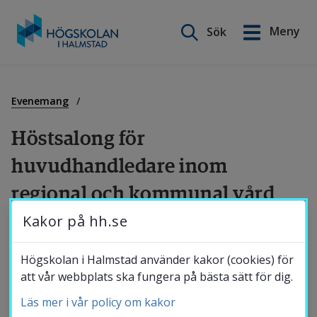
Sök på webbplatsen
Meny
Sök
English
Gå
till
Utbildning
innehåll
Evenemang
Höstsalong för 
Forskning
huvudhandledare inom 
regional och kommunal vård
Samverkan
Kakor på hh.se
Varmt välkommen till Höstsalong 2026 som 
Om Högskolan
riktar sig till huvudhandledare inom regional 
Högskolan i Halmstad använder kakor (cookies) för
och kommunal vård. Vi fortsätter på samma 
att vår webbplats ska fungera på bästa sätt för dig.
tema som förra året, nämligen det livslånga 
Läs mer i vår policy om kakor
Bibliotek