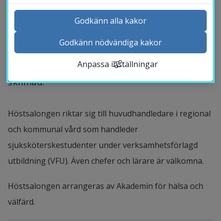
lärandet. Det blir en heldag där vi 
tillsammans med Anna Forsberg, leg. 
Godkänn alla kakor
sjuksköterska och professor i vårdvetenskap 
Godkänn nödvändiga kakor
Kontakta och besök oss
vid Lunds universitet, fokuserar på 
Anpassa inställningar
Nyheter
huvudhandledarens möjlighet att göra 
Kalender
skillnad.
Sök personal
Studentwebb
Höstsalongen riktar sig till huvudhandledare i regional 
Länk till anna
Medarbetarwebb Insidan
och kommunal vård som handleder 
sjuksköterskestudenter under verksamhetsförlagd 
utbildning (VFU). Även chefer och lärare är välkomna.
Höstsalongen arrangeras av Akademin för hälsa och 
välfärd.