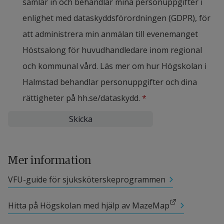
samlar in och behandlar mina personuppgifter i
enlighet med dataskyddsförordningen (GDPR), för
att administrera min anmälan till evenemanget
Höstsalong för huvudhandledare inom regional
och kommunal vård. Läs mer om hur Högskolan i
Halmstad behandlar personuppgifter och dina
rättigheter på hh.se/dataskydd.
*
Mer information
VFU-guide för sjuksköterskeprogrammen
Länk till annan webbplats.
Hitta på Högskolan med hjälp av MazeMap