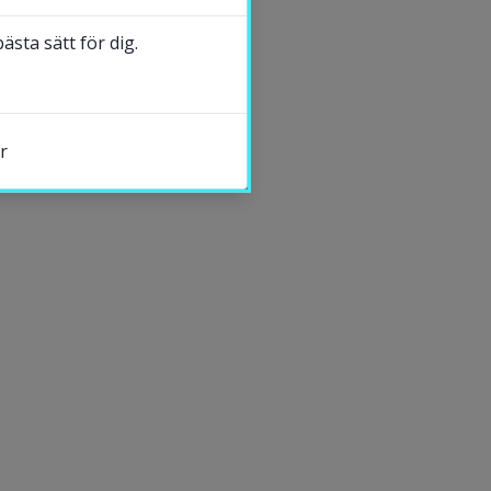
vfu@hh.se
sta sätt för dig.
DELA
r
s.