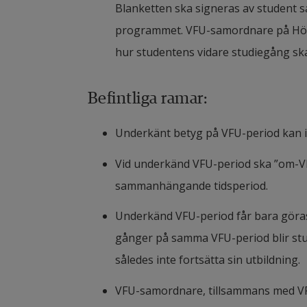
visa förmåga att självständigt o
Blanketten ska signeras av student 
därigenom bidra till utveckling
utvärdera och utveckla undervisn
programmet. VFU-samordnare på Högs
inom ämnen, ämnesområden och 
att på bästa sätt stimulera varje 
hur studentens vidare studiegång ska
visa förmåga att ta till vara elev
visa förmåga att identifiera och
Befintliga ramar:
elevs lärande och utveckling,
behov,
visa förmåga att tillämpa sådan 
Underkänt betyg på VFU-period kan i
visa förmåga att observera, doku
för undervisning och lärande ino
förhållande till verksamhetens m
Vid underkänd VFU-period ska ”om-VF
den verksamhet i övrigt som utbi
deras vårdnadshavare,
sammanhängande tidsperiod. 
visa förmåga att självständigt o
visa förmåga att kommunicera oc
Underkänd VFU-period får bara göras 
utvärdera och utveckla undervisn
mänskliga rättigheterna och de
gånger på samma VFU-period blir stu
att på bästa sätt stimulera varje 
således inte fortsätta sin utbildning. 
visa förmåga att förebygga och 
visa förmåga att identifiera och
behandling av elever,
VFU-samordnare, tillsammans med VFU
behov,