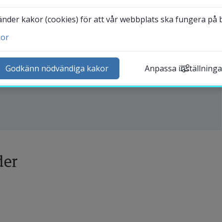
der kakor (cookies) för att vår webbplats ska fungera på bä
kor
ntakta och besök oss
ldningsplanen och utgör anvisningar och riktlinjer för 
heter
Godkänn nödvändiga kakor
Anpassa inställninga
.
lender
k personal
udentwebb
Länk till annan webbplat
darbetarwebb Insidan
der