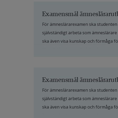
Examensmål ämneslärarutbi
För ämneslärarexamen ska studenten v
självständigt arbeta som ämneslärare 
ska även visa kunskap och förmåga för
föreskrifter kan ge behörighet.
Kunskap och förståelse
För ämneslärarexamen med inriktning 
Examensmål ämneslärarutb
visa sådana ämneskunskaper som 
För ämneslärarexamen ska studenten v
över ämnesstudiernas huvudområ
självständigt arbeta som ämneslärare 
detta område och insikt i aktuell
ska även visa kunskap och förmåga för
visa sådana kunskaper i didaktik
föreskrifter kan ge behörighet.