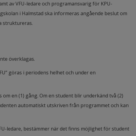
ch tillsammans med andra planera, genomföra, 
samt av VFU-ledare och programansvarig för KPU-
en av yrkesverksamheten och kunskapsutvecklingen 
ing och den pedagogiska verksamheten i övrigt i syfte 
kolan i Halmstad ska informeras angående beslut om 
ämnesdidaktik,
elevs lärande och utveckling,
 struktureras.
ers kunskaper och erfarenheter för att stimulera varje 
 i samverkan med andra hantera specialpedagogiska 
didaktik och ämnesdidaktik inklusive metodik som krävs 
nte överklagas.
mentera och analysera elevers lärande och utveckling i 
m det eller de ämnen som utbildningen avser och för 
ål och att informera och samarbeta med elever och 
U” göras i periodens helhet och under en 
ldningen avser,
ch tillsammans med andra planera, genomföra, 
h förankra skolans värdegrund, inbegripet de 
om en (1) gång. Om en student blir underkänd två (2) 
ing och den pedagogiska verksamheten i övrigt i syfte 
 grundläggande demokratiska värderingarna,
denten automatiskt utskriven från programmet och kan 
elevs lärande och utveckling,
motverka diskriminering och annan kränkande 
 i samverkan med andra hantera specialpedagogiska 
-ledare, bestämmer när det finns möjlighet för student 