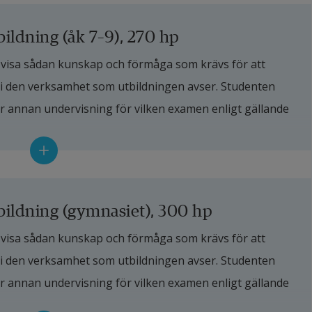
ldning (åk 7–9), 270 hp
isa sådan kunskap och förmåga som krävs för att 
i den verksamhet som utbildningen avser. Studenten 
 annan undervisning för vilken examen enligt gällande 
mot arbete i årskurs 7–9 ska studenten
ildning (gymnasiet), 300 hp
krävs för yrkesutövningen, inbegripet såväl överblick 
isa sådan kunskap och förmåga som krävs för att 
de som fördjupade kunskaper inom vissa delar av 
i den verksamhet som utbildningen avser. Studenten 
t forsknings- och utvecklingsarbete,
 annan undervisning för vilken examen enligt gällande 
 och ämnes didaktik inklusive metodik som krävs för 