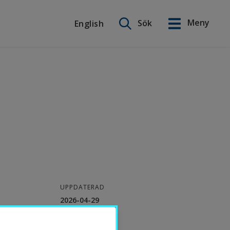
Sök på webbplatsen
Meny
Sök
English
English
UPPDATERAD
2026-04-29
KONTAKT