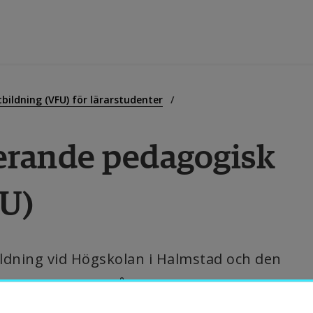
tbildning
ildning (VFU) för lärarstudenter
rande pedagogisk 
orskning
PU)
amverkan
m Högskolan
dning vid Högskolan i Halmstad och den 
en (VFU) som ingår.
ibliotek