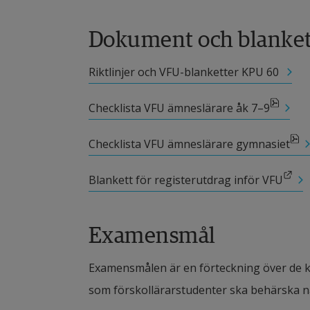
Dokument och blanket
Riktlinjer och VFU-blanketter KPU 60 
pdf, 21.1 kB, öppnas i nytt fönster.
Checklista VFU ämneslärare åk 7–9
pdf, 21.4 kB, öppnas i nytt fönster.
Checklista VFU ämneslärare gymnasiet
Länk till annan webbplats.
Blankett för registerutdrag inför VFU
Examensmål
Examensmålen är en förteckning över de ku
som förskollärarstudenter ska behärska n