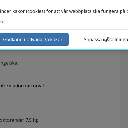
Anmälan öppnar 2026-09-01
der kakor (cookies) för att vår webbplats ska fungera på bä
kor
ntakta och besök oss
heter
Godkänn nödvändiga kakor
Anpassa inställninga
lender
k personal
ngelska.
udentwebb
Länk till annan webbplat
darbetarwebb Insidan
nformation om urval
oktorander 7,5 hp.