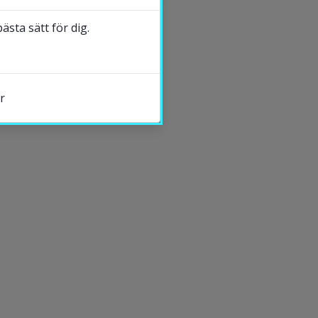
sta sätt för dig.
r
s.