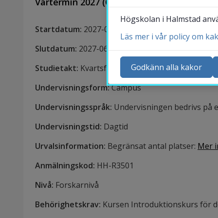
Vårtermin 2027
(
Campus
,
Halmstad,
25
%)
Högskolan i Halmstad använ
Startdatum
:
2027-01-18
Läs mer i vår policy om ka
Ko
Slutdatum
:
2027-06-06
Ny
Godkänn alla kakor
Studietakt
:
Kvartsfart
Ka
Undervisningsform
:
Campus
Sö
Undervisningsspråk
:
Undervisningen bedrivs på e
St
Me
Undervisningstid
:
Dagtid
Urvalsinformation
:
Begränsat antal platser
:
Mer i
Anmälningskod
:
HH-
R3501
Nivå
:
Forskarnivå
Behörighetskrav
:
Kursen Introduktionskurs för d