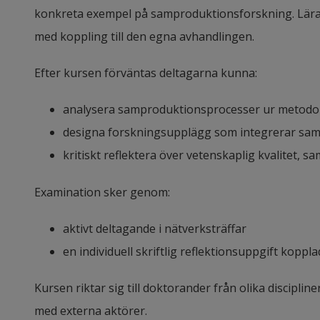
konkreta exempel på samproduktionsforskning. Läran
med koppling till den egna avhandlingen.
Efter kursen förväntas deltagarna kunna:
analysera samproduktionsprocesser ur metodol
designa forskningsupplägg som integrerar sa
kritiskt reflektera över vetenskaplig kvalitet, s
Examination sker genom:
aktivt deltagande i nätverksträffar
en individuell skriftlig reflektionsuppgift koppl
Kursen riktar sig till doktorander från olika discipli
med externa aktörer.