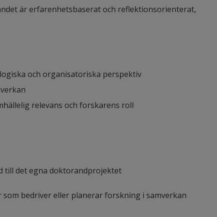
det är erfarenhetsbaserat och reflektionsorienterat,
ogiska och organisatoriska perspektiv
mverkan
amhällelig relevans och forskarens roll
ad till det egna doktorandprojektet
ner som bedriver eller planerar forskning i samverkan