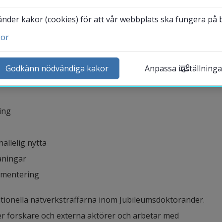
iska verktyg för att analysera, designa och genomföra
der kakor (cookies) för att vår webbplats ska fungera på bä
aktörer utanför universitetet. Fokus ligger på hur
kor
s i dialog, samt hur komplexa aspekter såsom
ntakta och besök oss
ga relationer hanteras i praktiken.
heter
Godkänn nödvändiga kakor
Anpassa inställninga
lender
k personal
ing
udentwebb
Länk till annan webbplat
darbetarwebb Insidan
ällelig nytta
aningar
ementering
nationella nätverksträffarna inom Jubileumsdoktorander.
er forskare och externa aktörer och arbetar med