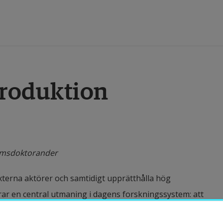
tbildning
produktion
orskning
amverkan
eumsdoktorander
m Högskolan
terna aktörer och samtidigt upprätthålla hög
ar en central utmaning i dagens forskningssystem: att
vans genom samproduktion.
ibliotek