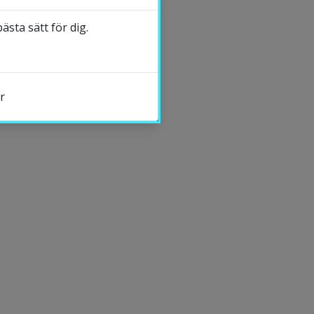
sta sätt för dig.
r
s.