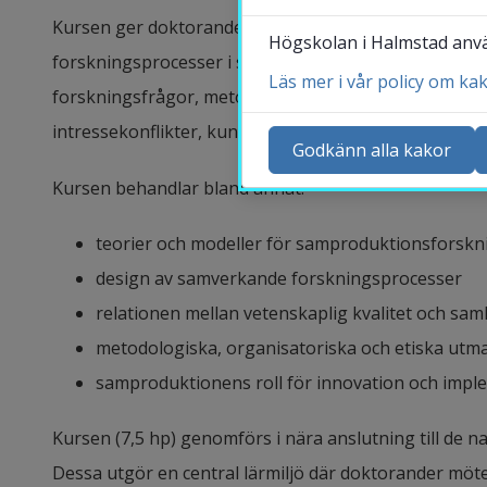
Kursen ger doktorander fördjupad kunskap och prakt
Högskolan i Halmstad använ
forskningsprocesser i samverkan mellan akademi och 
Läs mer i vår policy om ka
forskningsfrågor, metoder och kunskap kan utveckla
Ko
intressekonflikter, kunskapsintegration och långsikti
Ny
Godkänn alla kakor
Ka
Kursen behandlar bland annat:
Sö
teorier och modeller för samproduktionsforskn
St
design av samverkande forskningsprocesser
Me
relationen mellan vetenskaplig kvalitet och samh
metodologiska, organisatoriska och etiska utm
samproduktionens roll för innovation och impl
Kursen (7,5 hp) genomförs i nära anslutning till de 
Dessa utgör en central lärmiljö där doktorander möt