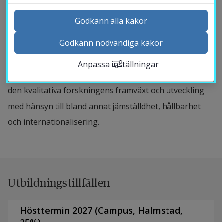
metodtekniker inom kvalitativ forskning, samt de
analytiska procedurer som dessa metoder vilar på.
Godkänn alla kakor
I kursen ingår värderingsfrågor, såsom etiska
Godkänn nödvändiga kakor
Kontakta och besök oss
överväganden, reflexivitet, kvalitet och trovärdighet.
Anpassa inställningar
Nyheter
Kursens innehåll ger även underlag för att diskutera
Kalender
den kvalitativa forskningens framväxt och utveckling
Sök personal
med hänsyn till bland annat jämställdhet, hållbarhet
Studentwebb
och internationalisering.
Länk till anna
Medarbetarwebb Insidan
Utbildningstillfällen
Hösttermin 2027
(
Campus
,
Halmstad,