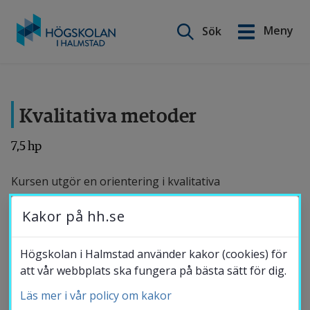
Sök på webbplatsen
Meny
Sök
English
Gå
till
Utbildning
innehåll
Kvalitativa metoder
Forskning
7,5 hp
Kursen utgör en orientering i kvalitativa
Samverkan
forskningsmetoder på forskarnivå och består av en
Kakor på hh.se
gemensam introducerande del och en fördjupningsdel
Om Högskolan
med tematiska inriktningar baserat på
Högskolan i Halmstad använder kakor (cookies) för
kursdeltagarnas forskningsintressen. Fokus ligger på
att vår webbplats ska fungera på bästa sätt för dig.
olika metodologiska utgångspunkter och
Läs mer i vår policy om kakor
Bibliotek