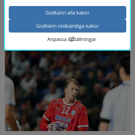
förlora.
Godkänn alla kakor
Godkänn nödvändiga kakor
Kontakta och besök oss
Fem frågor till studenten Simon 
Anpassa inställningar
Nyheter
Jeppsson
Kalender
Sök personal
Studentwebb
Länk till anna
Medarbetarwebb Insidan