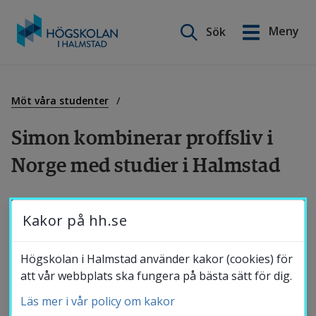
Sök på webbplatsen
Meny
Sök
English
Gå
till
Utbildning
innehåll
Möt våra studenter
Simon kombinerar proffsliv i 
Forskning
Norge med studier i Halmstad
Samverkan
Simon Jeppsson är handbollsproffs 
Kakor på hh.se
utomlands och läser programmet 
Professionell idrottskarriär och arbetsliv i 
Om Högskolan
Högskolan i Halmstad använder kakor (cookies) för
Halmstad. Hans bästa tips till dig som 
att vår webbplats ska fungera på bästa sätt för dig.
funderar på att kombinera studier med 
Läs mer i vår policy om kakor
Bibliotek
elitidrott är att prova – det finns inget att 