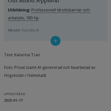
Om Simon Jeppsson
Utbildning:
Professionell idrottskarriär och 
arbetsliv, 180 hp
.
Idrott: 
Handboll.
Hemort:
 Lund.
Text: Katarina Tran
Intressen:
 Mat, umgås med vänner, läsa och spela 
golf.
Foto: Privat (samt AI-genererad och bearbetad av 
Högskolan i Halmstad)
Gör om tio år: 
Jag har med största sannolikhet 
slutat att spela handboll och har förmodligen 
flyttat tillbaka till Sverige och slagit mig ner med 
UPPDATERAD
min familj. Jag har förhoppningsvis hittat ett jobb 
2025-01-17
jag trivs i och jag är övertygad om att den här 