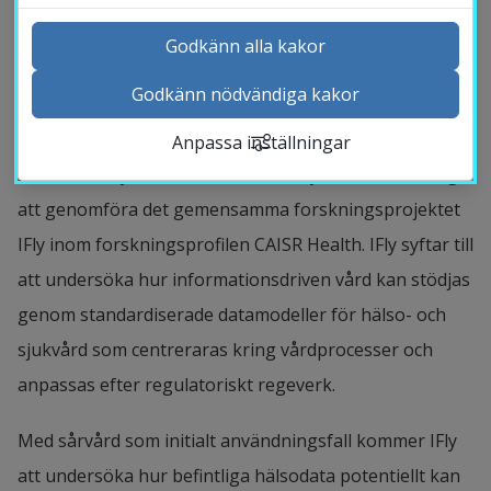
begränsad samverkan mellan sektorer.
Godkänn alla kakor
Godkänn nödvändiga kakor
För att undersöka dessa utmaningar kommer 
Kontakta och besök oss
Högskolan i Halmstad, Region Halland, Capio Ramsay 
Anpassa inställningar
Nyheter
Santé, Mölnlycke Healthcare, InterSystems och Avenga 
Kalender
att genomföra det gemensamma forskningsprojektet 
Sök personal
IFly inom forskningsprofilen CAISR Health. IFly syftar till 
Studentwebb
att undersöka hur informationsdriven vård kan stödjas 
Länk till anna
Medarbetarwebb Insidan
genom standardiserade datamodeller för hälso- och 
sjukvård som centreraras kring vårdprocesser och 
anpassas efter regulatoriskt regeverk.
Med sårvård som initialt användningsfall kommer IFly 
att undersöka hur befintliga hälsodata potentiellt kan 