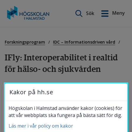
Sök på webbplatsen
Meny
Sök
English
Gå
till
Utbildning
innehåll
Forskningsprogram
IDC – Informationsdriven vård
IFly: Interoperabilitet i realtid 
Forskning
för hälso- och sjukvården
Samverkan
Interoperabilitet för hälsodata är allmänt 
Kakor på hh.se
erkänt som viktig möjliggörare för digital 
transformation inom hälso- och sjukvården, 
Om Högskolan
Högskolan i Halmstad använder kakor (cookies) för
men utmanas av fragmenterade tekniska, 
att vår webbplats ska fungera på bästa sätt för dig.
organisatoriska, regulatoriska och kliniska 
Läs mer i vår policy om kakor
Bibliotek
perspektiv, samt otydlig styrning och 