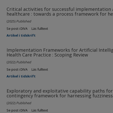
Critical activities for successful implementation
healthcare : towards a process framework for he
(2025)
Published
Se post i DIVA
Läs fulltext
Artikel i tidskrift
Implementation Frameworks for Artificial Intelli
Health Care Practice : Scoping Review
(2022)
Published
Se post i DIVA
Läs fulltext
Artikel i tidskrift
Exploratory and exploitative capability paths for
contingency framework for harnessing fuzziness 
(2022)
Published
Se post i DIVA
Läs fulltext