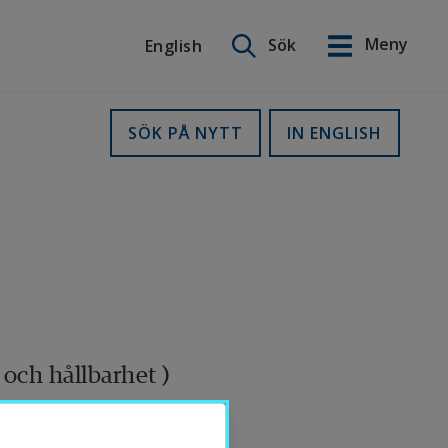
Sök på webbplatsen
Meny
Sök
English
English
SÖK PÅ NYTT
IN ENGLISH
och hållbarhet )