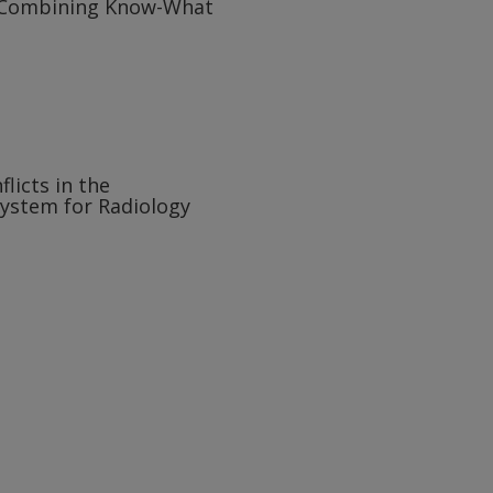
: Combining Know-What
licts in the
System for Radiology