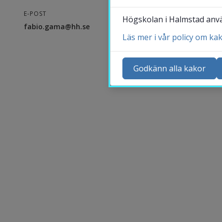
E-POST
Högskolan i Halmstad använ
fabio.gama@hh.se
Läs mer i vår policy om ka
Ko
Ny
Godkänn alla kakor
Ka
Sö
St
Me