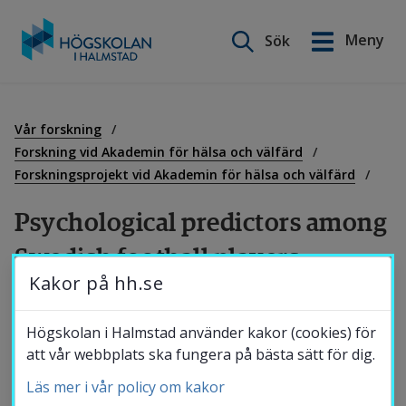
Sök på webbplatsen
Meny
Sök
English
Gå
till
Utbildning
innehåll
Vår forskning
Forskning vid Akademin för hälsa och välfärd
Forskningsprojekt vid Akademin för hälsa och välfärd
Forskning
Psychological predictors among 
Swedish football players
Samverkan
Kakor på hh.se
Syftet med projektet var att undersöka vilka 
Om Högskolan
Högskolan i Halmstad använder kakor (cookies) för
psykologiska faktorer som kan öka risken för 
att vår webbplats ska fungera på bästa sätt för dig.
idrottsskada bland svenska samt 
Läs mer i vår policy om kakor
Bibliotek
amerikanska ungdoms­fotbolls­spelare.