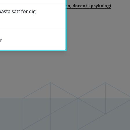
Andreas Ivarsson, docent i psykologi
sta sätt för dig.
DELA
r
s.