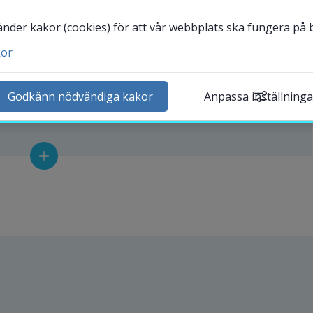
der kakor (cookies) för att vår webbplats ska fungera på bä
kor
ntakta och besök oss
heter
Godkänn nödvändiga kakor
Anpassa inställninga
lender
k personal
udentwebb
Länk till annan webbplat
darbetarwebb Insidan
ögskolan Halmstad