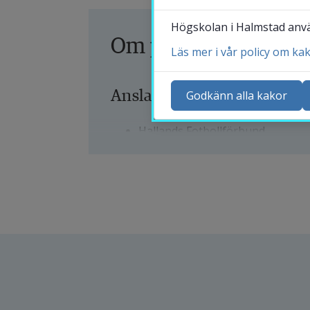
Högskolan i Halmstad använ
Om projektet
Läs mer i vår policy om ka
Ko
Ny
Anslagsgivare:
Godkänn alla kakor
Ka
Hallands Fotbollförbund
Sö
St
Skånes Fotbollförbund
Me
Västergötlands Fotbollförbund
Svenska fotbollsförbundet
Projektdeltagare:
Andreas Ivarsson, professor, H