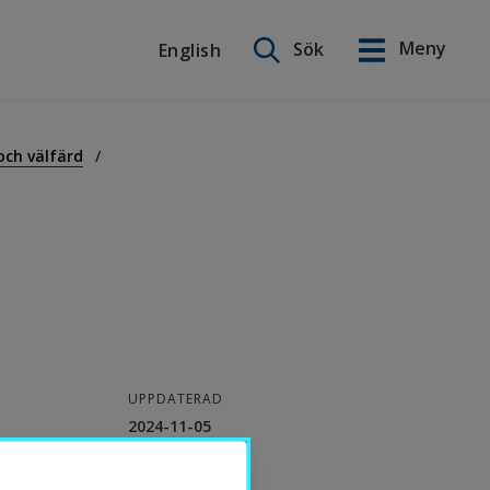
Sök på webbplatsen
Meny
Sök
English
English
och välfärd
UPPDATERAD
2024-11-05
KONTAKT