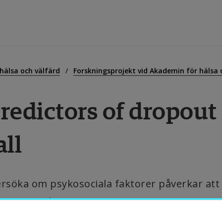
tbildning
hälsa och välfärd
Forskningsprojekt vid Akademin för hälsa 
redictors of dropout 
orskning
all
amverkan
m Högskolan
ersöka om psykosociala faktorer påverkar att 
 av sin idrott.
ibliotek