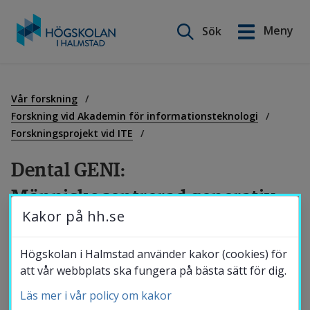
Sök på webbplatsen
Meny
Sök
English
Gå
till
Utbildning
innehåll
Vår forskning
Forskning vid Akademin för informationsteknologi
Forskningsprojekt vid ITE
Forskning
Dental GENI: 
Människocentrerad generativ 
Samverkan
Kakor på hh.se
AI för guidad benåterbildning i 
tandimplantat
Om Högskolan
Högskolan i Halmstad använder kakor (cookies) för
att vår webbplats ska fungera på bästa sätt för dig.
Generativ AI innebär nya, spännande 
Läs mer i vår policy om kakor
Bibliotek
möjligheter inom tandvården och har 