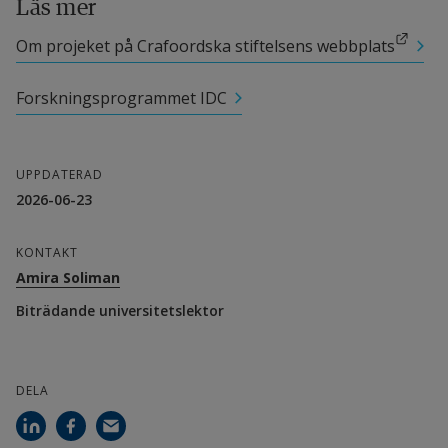
Läs mer
Länk till annan webbplats.
Om projeket på Crafoordska stiftelsens webbplats
Andra deltagande forskare
Forskningsprogrammet IDC
Länk till anna
Lina Lundgren, universitetslektor
Samverkanspartner
UPPDATERAD
2026-06-23
Jonas Anderud, specialistutbildning oral 
kirurgi, Käkkirurgiska klinken, Hallands 
KONTAKT
sjukhus Halmstad
Amira Soliman
Biträdande universitetslektor
Finansiärer
Crafoordska stiftelsen
DELA