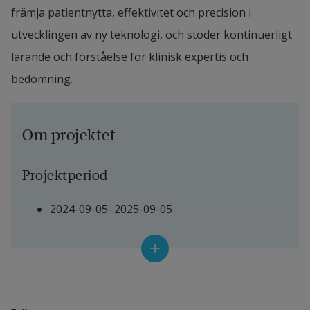
främja patientnytta, effektivitet och precision i 
utvecklingen av ny teknologi, och stöder kontinuerligt 
lärande och förståelse för klinisk expertis och 
bedömning.
Om projektet
Projektperiod
2024-09-05–2025-09-05
Projektledare
Amira Soliman, biträdande u
niversitetslektor
Länk till annan webbplats.