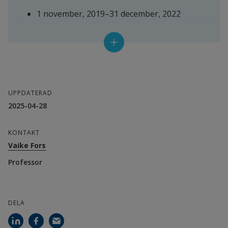
1 november, 2019–31 december, 2022
Projektledare
Vaike Fors, professor
UPPDATERAD
Andra deltagande forskare
2025-04-28
Thomas Lindgren, doktorand
KONTAKT
Vaike Fors
Samverkanspartner
Professor
Volvo Personbilar
RISE
DELA
Vattenfall