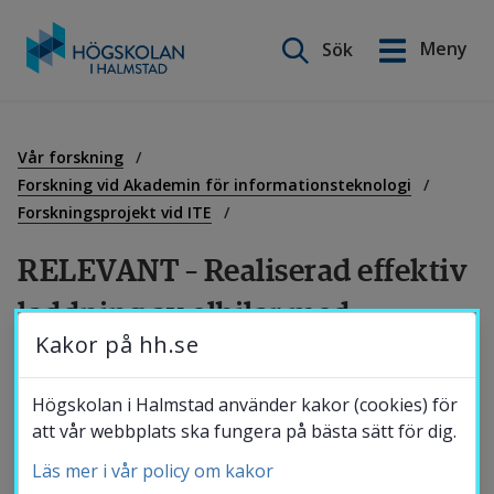
Sök på webbplatsen
Meny
Sök
English
Gå
till
Utbildning
innehåll
Vår forskning
Forskning vid Akademin för informationsteknologi
Forskningsprojekt vid ITE
Forskning
RELEVANT – Realiserad effektiv 
laddning av elbilar med 
Samverkan
Kakor på hh.se
användarcentrerad smart teknik
Om Högskolan
Högskolan i Halmstad använder kakor (cookies) för
Projektet Realiserad effektiv laddning av 
att vår webbplats ska fungera på bästa sätt för dig.
elbilar med användarcentrerad smart teknik 
Läs mer i vår policy om kakor
Bibliotek
(RELEVANT) syftar till att kartlägga 