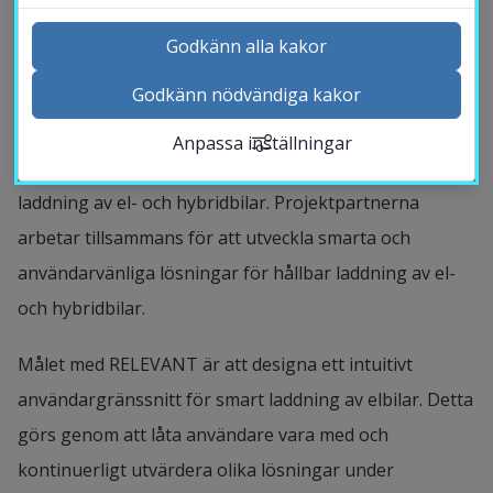
användarnas preferenser och förväntningar 
Godkänn alla kakor
på smart laddning av el- och hybridbilar.
Godkänn nödvändiga kakor
Kontakta och besök oss
Projektet RELEVANT syftar till att kartlägga 
Anpassa inställningar
Nyheter
användarnas preferenser och förväntningar på smart 
Kalender
laddning av el- och hybridbilar. Projektpartnerna 
Sök personal
arbetar tillsammans för att utveckla smarta och 
Studentwebb
användarvänliga lösningar för hållbar laddning av el- 
Länk till anna
Medarbetarwebb Insidan
och hybridbilar.
Målet med RELEVANT är att designa ett intuitivt 
användargränssnitt för smart laddning av elbilar. Detta 
görs genom att låta användare vara med och 
kontinuerligt utvärdera olika lösningar under 