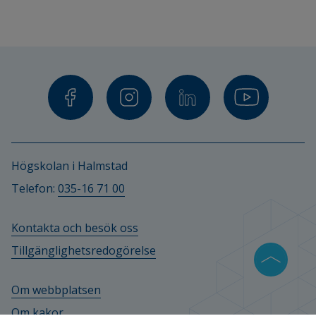
Högskolan i Jönköping
Högskolan Väst
KTH
Linnéuniversitetet
Mittuniversitetet
Högskolan i Halmstad
Doktorand
Telefon: 
035-16 71 00
Marie Bengtsson, d
oktorand 
Kontakta och besök oss
Handledare
Tillgänglighetsredogörelse
Sylvana Sofkova Hashemi
Om webbplatsen
Roger Säljö
Om kakor