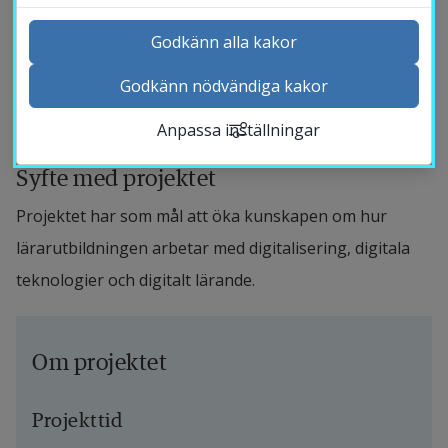
lärarutbildningen fram som viktig för hur de 
blivande lärarna som utbildas lär sig att 
Godkänn alla kakor
förstå och hantera digitala teknologier i sitt 
Godkänn nödvändiga kakor
Kontakta och besök oss
framtida yrke.
Anpassa inställningar
Nyheter
Kalender
Syfte med projektet
Sök personal
Projektet har som mål att öka kunskapen om hur 
Studentwebb
lärarutbildningen arbetar med digitalisering, digitala 
Länk till anna
Medarbetarwebb Insidan
teknologier och digitalt lärande.
Om projektet
Projekttid