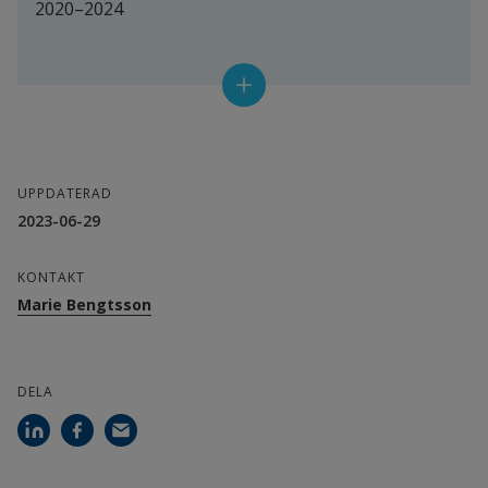
2020–2024
Samverkansparter
Projektet är en del av Forskarskolan Upgrade. 
Forskarskolan är ett samarbete mellan nio 
lärosäten som alla har starka profiler mot 
UPPDATERAD
digitalisering i skola och samhälle. De nio lärosäten 
2023-06-29
som ingår i samarbetet är:
KONTAKT
Umeå universitet (värduniversitet)
Marie Bengtsson
Göteborgs universitet
DELA
Högskolan i Gävle
Högskolan i Halmstad