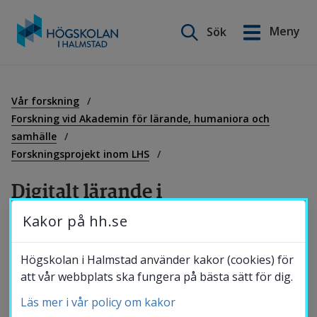
Sök på webbplatsen
Meny
Sök
English
Gå
till
Utbildning
innehåll
Vår forskning
Forskning vid Akademin för lärande, humaniora och
samhälle
Forskning
Forskningsprojekt inom LHS
Digitalt lärande i 
Samverkan
lärarutbildningen
Kakor på hh.se
Om Högskolan
Projektet är inriktat mot lärarutbildningen 
Högskolan i Halmstad använder kakor (cookies) för
att vår webbplats ska fungera på bästa sätt för dig.
och digitaliseringen. I den handlingsplan som 
lanserades för skolväsendet 2019 lyfts 
Läs mer i vår policy om kakor
Bibliotek