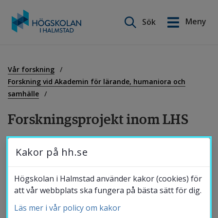
Sök på webbplatsen
Meny
Sök
English
Gå
till
Utbildning
innehåll
Vår forskning
Forskning vid Akademin för lärande, humaniora och
samhälle
Forskning
Forskningsprojekt inom LHS
Samverkan
Här visades tidigare alla forskningsprojekt 
Kakor på hh.se
vid Akademin för lärande, humaniora och 
Om Högskolan
samhälle. Nu visas projekten på sidan 
Högskolan i Halmstad använder kakor (cookies) för
att vår webbplats ska fungera på bästa sätt för dig.
Forskningsprojekt.
Läs mer i vår policy om kakor
Bibliotek